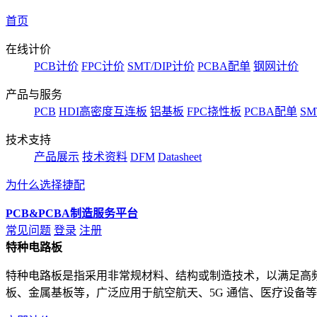
首页
在线计价
PCB计价
FPC计价
SMT/DIP计价
PCBA配单
钢网计价
产品与服务
PCB
HDI高密度互连板
铝基板
FPC挠性板
PCBA配单
SM
技术支持
产品展示
技术资料
DFM
Datasheet
为什么选择捷配
PCB&PCBA制造服务平台
常见问题
登录
注册
特种电路板
特种电路板是指采用非常规材料、结构或制造技术，以满足高
板、金属基板等，广泛应用于航空航天、5G 通信、医疗设备