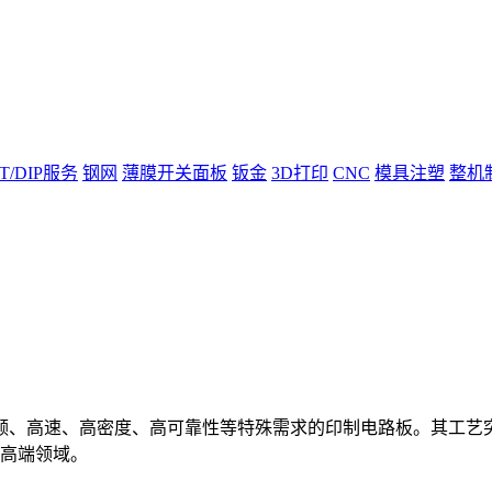
T/DIP服务
钢网
薄膜开关面板
钣金
3D打印
CNC
模具注塑
整机
频、高速、高密度、高可靠性等特殊需求的印制电路板。其工艺突
等高端领域。