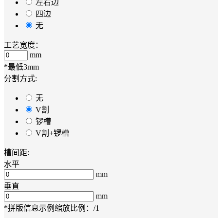
左右边
四边
无
工艺宽度：
mm
*最低3mm
分割方式:
无
V割
锣槽
V割+锣槽
槽间距:
水平
mm
垂直
mm
*拼版信息示例
缩放比例：
/1