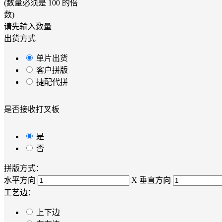
(数量必须是
100
的倍
数)
请先输入数量
出货方式
单片出货
客户拼版
捷配代拼
是否接收打叉板
是
否
拼版方式：
水平方向
X
垂直方向
工艺边：
上下边