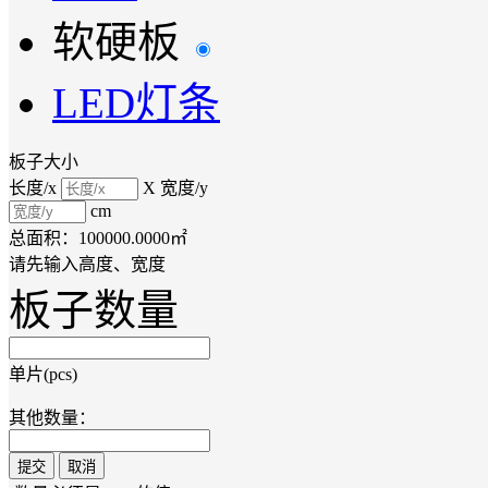
软硬板
LED灯条
板子大小
长度/x
X
宽度/y
cm
总面积：
100000.0000
㎡
请先输入高度、宽度
板子数量
单片(pcs)
其他数量：