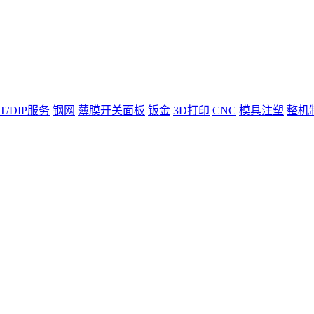
T/DIP服务
钢网
薄膜开关面板
钣金
3D打印
CNC
模具注塑
整机