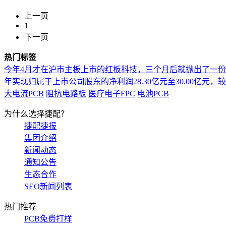
上一页
1
下一页
热门标签
今年4月才在沪市主板上市的红板科技，三个月后就抛出了一
年实现归属于上市公司股东的净利润28.30亿元至30.00亿元，较上年
大电流PCB
阻抗电路板
医疗电子FPC
电池PCB
为什么选择捷配？
捷配捷报
集团介绍
新闻动态
通知公告
生态合作
SEO新闻列表
热门推荐
PCB免费打样