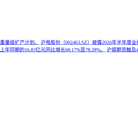
份重量级扩产计划。
沪电股份（002463.SZ）披露2026年半
同期的16.83亿元同比增长68.17%至78.28%。
沪锡期货触及4