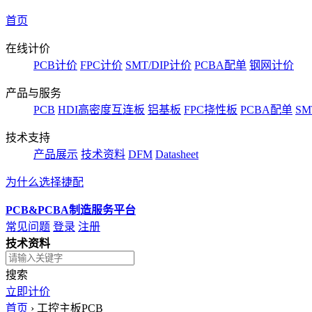
首页
在线计价
PCB计价
FPC计价
SMT/DIP计价
PCBA配单
钢网计价
产品与服务
PCB
HDI高密度互连板
铝基板
FPC挠性板
PCBA配单
SM
技术支持
产品展示
技术资料
DFM
Datasheet
为什么选择捷配
PCB&PCBA制造服务平台
常见问题
登录
注册
技术资料
搜索
立即计价
首页
›
工控主板PCB