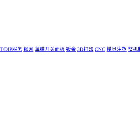
T/DIP服务
钢网
薄膜开关面板
钣金
3D打印
CNC
模具注塑
整机