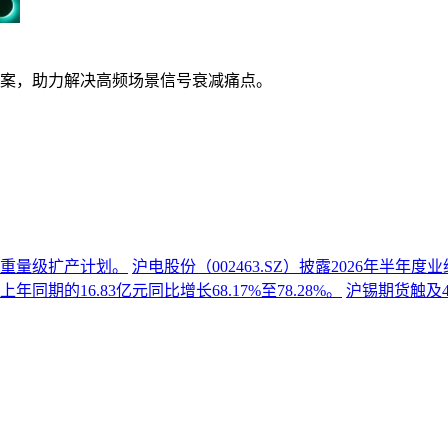
案，助力解决高频场景信号衰减痛点。
份重量级扩产计划。
沪电股份（002463.SZ）披露2026年半
同期的16.83亿元同比增长68.17%至78.28%。
沪锡期货触及4