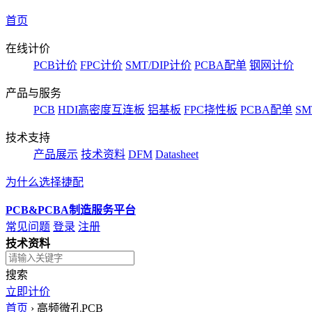
首页
在线计价
PCB计价
FPC计价
SMT/DIP计价
PCBA配单
钢网计价
产品与服务
PCB
HDI高密度互连板
铝基板
FPC挠性板
PCBA配单
SM
技术支持
产品展示
技术资料
DFM
Datasheet
为什么选择捷配
PCB&PCBA制造服务平台
常见问题
登录
注册
技术资料
搜索
立即计价
首页
›
高频微孔PCB