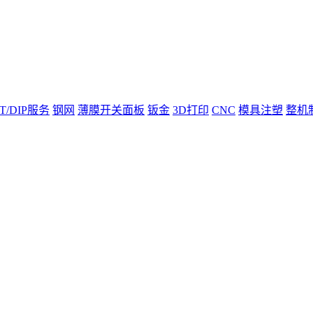
T/DIP服务
钢网
薄膜开关面板
钣金
3D打印
CNC
模具注塑
整机