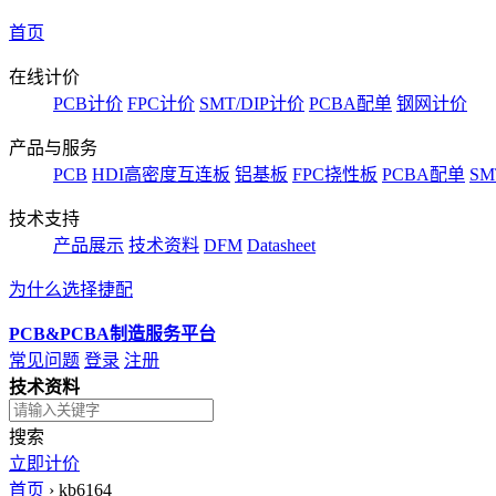
首页
在线计价
PCB计价
FPC计价
SMT/DIP计价
PCBA配单
钢网计价
产品与服务
PCB
HDI高密度互连板
铝基板
FPC挠性板
PCBA配单
SM
技术支持
产品展示
技术资料
DFM
Datasheet
为什么选择捷配
PCB&PCBA制造服务平台
常见问题
登录
注册
技术资料
搜索
立即计价
首页
›
kb6164