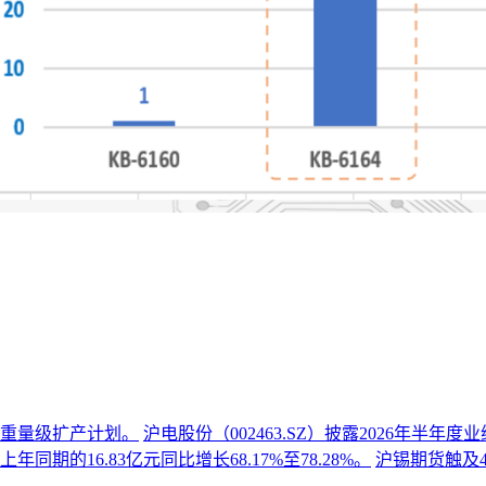
份重量级扩产计划。
沪电股份（002463.SZ）披露2026年半
同期的16.83亿元同比增长68.17%至78.28%。
沪锡期货触及4