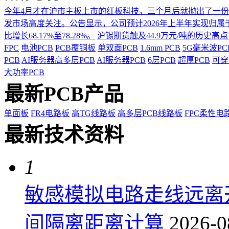
今年4月才在沪市主板上市的红板科技，三个月后就抛出了一
发市场高度关注。公告显示，公司预计2026年上半年实现归属于上市
比增长68.17%至78.28%。
沪锡期货触及44.9万元/吨的历史高
FPC
电池PCB
PCB覆铜板
单双面PCB
1.6mm PCB
5G毫米波P
PCB
AI服务器高多层PCB
AI服务器PCB
6层PCB
超厚PCB
可穿
大功率PCB
最新PCB产品
单面板
FR4电路板
高TG线路板
高多层PCB线路板
FPC柔性电
最新技术资料
1
敏感模拟电路走线远离
间隔离距离计算
2026-0