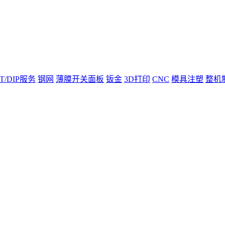
T/DIP服务
钢网
薄膜开关面板
钣金
3D打印
CNC
模具注塑
整机