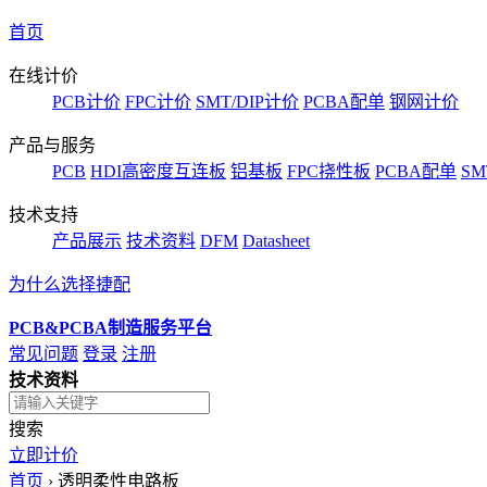
首页
在线计价
PCB计价
FPC计价
SMT/DIP计价
PCBA配单
钢网计价
产品与服务
PCB
HDI高密度互连板
铝基板
FPC挠性板
PCBA配单
SM
技术支持
产品展示
技术资料
DFM
Datasheet
为什么选择捷配
PCB&PCBA制造服务平台
常见问题
登录
注册
技术资料
搜索
立即计价
首页
›
透明柔性电路板