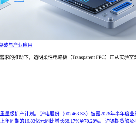
技术突破与产业应用
的推动下，透明柔性电路板（Transparent FPC）正从实验
份重量级扩产计划。
沪电股份（002463.SZ）披露2026年半
同期的16.83亿元同比增长68.17%至78.28%。
沪锡期货触及4