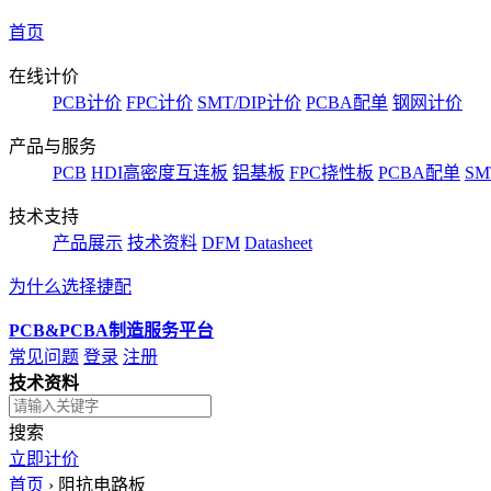
首页
在线计价
PCB计价
FPC计价
SMT/DIP计价
PCBA配单
钢网计价
产品与服务
PCB
HDI高密度互连板
铝基板
FPC挠性板
PCBA配单
SM
技术支持
产品展示
技术资料
DFM
Datasheet
为什么选择捷配
PCB&PCBA制造服务平台
常见问题
登录
注册
技术资料
搜索
立即计价
首页
›
阻抗电路板