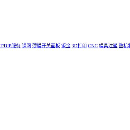
T/DIP服务
钢网
薄膜开关面板
钣金
3D打印
CNC
模具注塑
整机