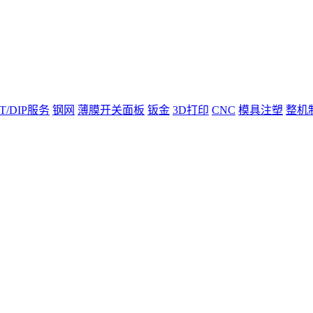
T/DIP服务
钢网
薄膜开关面板
钣金
3D打印
CNC
模具注塑
整机