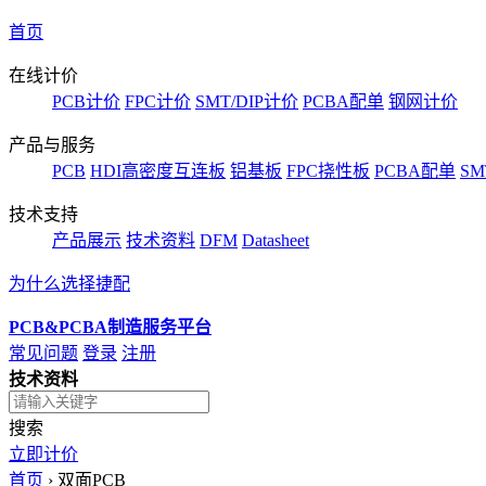
首页
在线计价
PCB计价
FPC计价
SMT/DIP计价
PCBA配单
钢网计价
产品与服务
PCB
HDI高密度互连板
铝基板
FPC挠性板
PCBA配单
SM
技术支持
产品展示
技术资料
DFM
Datasheet
为什么选择捷配
PCB&PCBA制造服务平台
常见问题
登录
注册
技术资料
搜索
立即计价
首页
›
双面PCB