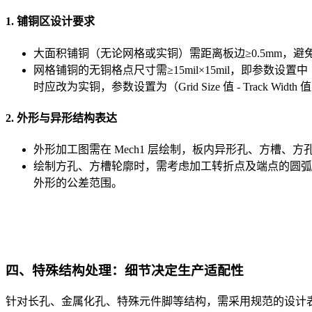
1. 铺铜区设计要求
大面积铺铜（无论网格或实铜）需距离板边≥0.5mm，避
网格铺铜的无铜格点尺寸需≥15mil×15mil，即参数设置中（Grid 
时应改为实铜，参数设置为（Grid Size 值 - Track Width 值
2. 外形与异形结构表达
外形加工图需在 Mech1 层绘制，板内异形孔、方槽、方
绘制方孔、方槽轮廓时，需考虑加工转折点及端点的圆弧：数控铣
外形的公差范围。
四、特殊结构处理：细节决定生产适配性
针对长孔、金属化孔、特殊元件脚等结构，需采用规范的设计