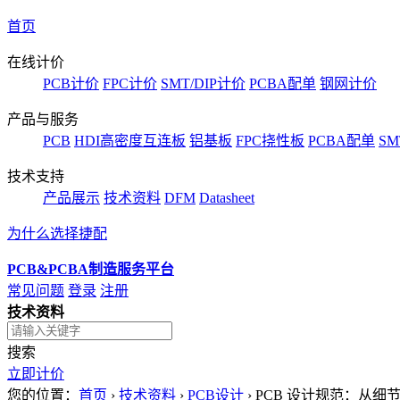
首页
在线计价
PCB计价
FPC计价
SMT/DIP计价
PCBA配单
钢网计价
产品与服务
PCB
HDI高密度互连板
铝基板
FPC挠性板
PCBA配单
SM
技术支持
产品展示
技术资料
DFM
Datasheet
为什么选择捷配
PCB&PCBA制造服务平台
常见问题
登录
注册
技术资料
搜索
立即计价
您的位置：
首页
›
技术资料
›
PCB设计
›
PCB 设计规范：从