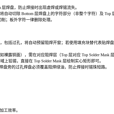
om 层焊盘，防止焊接时出现虚焊或焊锡流失。
动切除 Bottom 层焊盘上的字符部分（非整个字符）及 To
做切削；板外字符一律删除处理。
，包括过孔，将自动预留阻焊开窗；若使用填充块替代表贴焊盘
，需在对应阻焊层（Top 层对应 Top Solder Mask 层，Bott
锡，直接在 Top Solder Mask 层绘制实心矩形即可。
BGA 焊盘旁的过孔焊盘必须覆盖阻焊绿油，防止焊接时锡珠短路。
与加工效率。