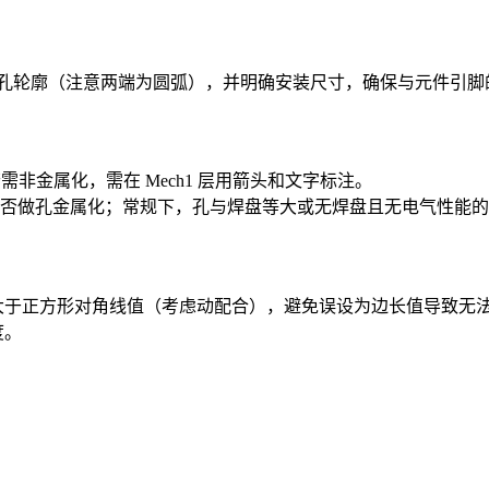
制长孔轮廓（注意两端为圆弧），并明确安装尺寸，确保与元件引
若需非金属化，需在 Mech1 层用箭头和文字标注。
否做孔金属化；常规下，孔与焊盘等大或无焊盘且无电气性能的
稍大于正方形对角线值（考虑动配合），避免误设为边长值导致无
度。