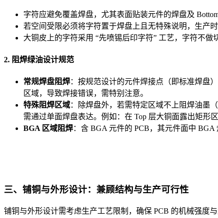
字符应避免覆盖焊盘，尤其表面贴装元件的焊盘及 Bott
若空间受限必须将字符置于焊盘上且无特殊说明，生产时将自
大铜皮上的字符采用 “先喷锡后印字符” 工艺，字符不
2. 阻焊绿油设计规范
常规焊盘阻焊
：按规范设计的元件焊接点（即标准焊盘）
区域，导致焊接错误，需特别注意。
特殊阻焊区域
：除焊盘外，若需特定区域不上阻焊油墨（如裸露铜面）
需通过单面焊盘表达。例如：在 Top 层大铜面露出矩形区域上铅
BGA 区域阻焊
：含 BGA 元件的 PCB，其元件面中 
三、铺铜与外形设计：兼顾结构与生产可行性
铺铜与外形设计需考虑生产工艺限制，确保 PCB 的机械强度