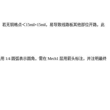
 值≥10mil；若无铜格点＜15mil×15mil，易导致线路板其他部位开路，此
1/4 圆弧表示圆角，需在 Mech1 层用箭头标注，并注明最终