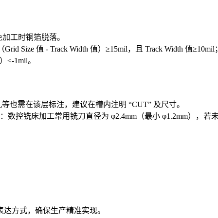
免加工时铜箔脱落。
Size 值 - Track Width 值）≥15mil，且 Track Width
）≤-1mil。
孔等也需在该层标注，建议在槽内注明 “CUT” 及尺寸。
床加工常用铣刀直径为 φ2.4mm（最小 φ1.2mm），若未用 
表达方式，确保生产精准实现。