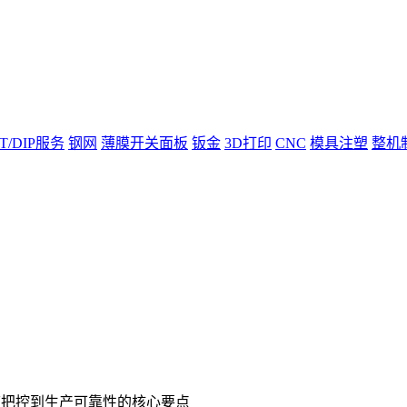
T/DIP服务
钢网
薄膜开关面板
钣金
3D打印
CNC
模具注塑
整机
细节把控到生产可靠性的核心要点