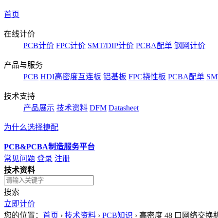
首页
在线计价
PCB计价
FPC计价
SMT/DIP计价
PCBA配单
钢网计价
产品与服务
PCB
HDI高密度互连板
铝基板
FPC挠性板
PCBA配单
SM
技术支持
产品展示
技术资料
DFM
Datasheet
为什么选择捷配
PCB&PCBA制造服务平台
常见问题
登录
注册
技术资料
搜索
立即计价
您的位置：
首页
›
技术资料
›
PCB知识
›
高密度 48 口网络交换