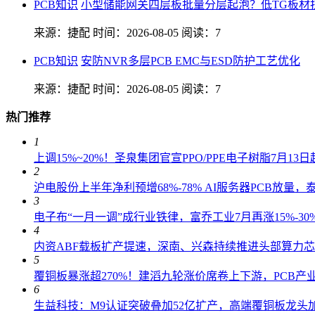
PCB知识
小型储能网关四层板批量分层起泡？低TG板材
来源：捷配
时间：2026-08-05
阅读：7
PCB知识
安防NVR多层PCB EMC与ESD防护工艺优化
来源：捷配
时间：2026-08-05
阅读：7
热门推荐
1
上调15%~20%！圣泉集团官宣PPO/PPE电子树脂7月1
2
沪电股份上半年净利预增68%-78% AI服务器PCB放量
3
电子布“一月一调”成行业铁律，富乔工业7月再涨15%-30
4
内资ABF载板扩产提速，深南、兴森持续推进头部算力
5
覆铜板暴涨超270%！建滔九轮涨价席卷上下游，PCB产
6
生益科技：M9认证突破叠加52亿扩产，高端覆铜板龙头加