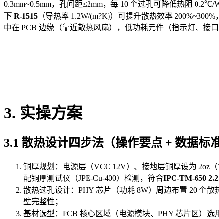
0.3mm~0.5mm，孔间距≤2mm，每 10 个过孔可降低热阻 0.2℃
下 R-1515
（导热率 1.2W/(m?K)）可提升散热效率 200%~
中在 PCB 边缘（靠近散热风扇），低功耗元件（指示灯、接
3. 实操方案
3.1 散热设计四步法（操作要点 + 数据标准 
铜厚规划：电源层（VCC 12V）、接地层铜厚设为 2oz（70μ
配铜厚测试仪（JPE-Cu-400）检测，符合
IPC-TM-650 2.
散热过孔设计：PHY 芯片（功耗 8W）周边布置 20 个散热
壁完整性；
基材选型：PCB 核心区域（电源模块、PHY 芯片区）选