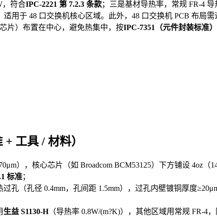
/W，符合
IPC-2221 第 7.2.3 条款
；三是基材导热率，常规 FR-4 导热率
300%，适用于 48 口交换机核心区域。此外，48 口交换机 PCB
口芯片）布置在中心，避免热集中，按
IPC-7351（元件封装标准）
+ 工具 / 材料）
m），核心芯片（如 Broadcom BCM53125）下方铺设 4oz（
2.1 标准
；
过孔（孔径 0.4mm，孔间距 1.5mm），过孔内壁镀铜厚度≥20
用
生益 S1130-H
（导热率 0.8W/(m?K)），其他区域用常规 FR