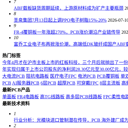
7
ABF载板缺货周期延续，上游原材料成为扩产主要瓶颈
2
8
圣泉集团7月13日起上调PPO电子树脂15%-20%
2026-07-1
9
FR-4覆铜板一年涨超270%，PCB涨价潮沿产业链传导
202
10
富乔工业电子布再掀涨价潮，高端低DK玻纤成国产ABF载
热门标签
今年4月才在沪市主板上市的红板科技，三个月后就抛出了一
年实现归属于上市公司股东的净利润28.30亿元至30.00亿元，较上年
大电流PCB
阻抗电路板
医疗电子FPC
电池PCB
PCB覆铜板
单
PCB
AI服务器PCB
6层PCB
超厚PCB
可穿戴FPC
8层主流板
高
最新PCB产品
单面板
FR4电路板
高TG线路板
高多层PCB线路板
FPC柔性电
最新技术资料
1
行业分析：光模块进口管制潜在传导，PCB 海外建厂成
2