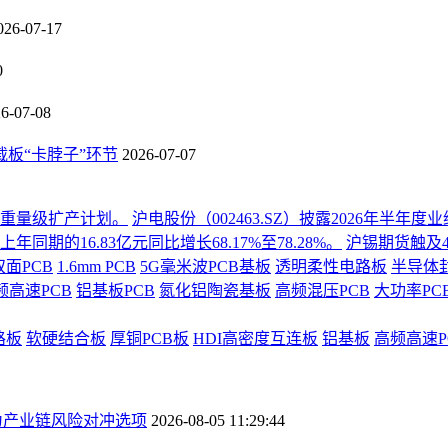
026-07-17
0
6-07-08
板“卡脖子”环节
2026-07-07
份重量级扩产计划。
沪电股份（002463.SZ）披露2026年半
同期的16.83亿元同比增长68.17%至78.28%。
沪锡期货触及4
双面PCB
1.6mm PCB
5G毫米波PCB基板
透明柔性电路板
半导体
频高速PCB
铝基板PCB
氮化铝陶瓷基板
高频混压PCB
大功率PC
路板
软硬结合板
厚铜PCB板
HDI高密度互连板
铝基板
高频高速P
为产业链风险对冲选项
2026-08-05 11:29:44