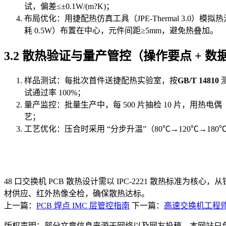
试，偏差≤±0.1W/(m?K)；
布局优化：用捷配热仿真工具（JPE-Thermal 3.0
耗 0.5W）布置在中心，元件间距≥5mm，避免热叠加。
3.2 散热验证与量产管控（操作要点 + 数据标
样品测试：每批次首件送捷配热实验室，按
GB/T 14810
测
试通过率 100%；
量产监控：批量生产中，每 500 片抽检 10 片，用热电偶
艺；
工艺优化：压合时采用 “分步升温”（80℃→120℃→1
48 口交换机 PCB 散热设计需以 IPC-2221 散热标准
材供应、红外热像全检，确保散热达标。
上一篇：
PCB 焊点 IMC 层管控指南
下一篇：
高速交换机工程师
版权声明：部分文章信息来源于网络以及网友投稿，本网站只