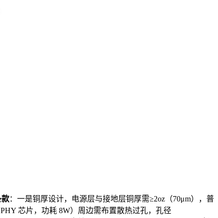
条款
：一是铜厚设计，电源层与接地层铜厚需≥2oz（70μm），普
如 PHY 芯片，功耗 8W）周边需布置散热过孔，孔径