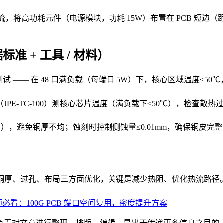
）模拟热流，将高功耗元件（电源模块，功耗 15W）布置在 PCB 
准 + 工具 / 材料）
试 —— 在 48 口满负载（每端口 5W）下，核心区域温度≤50℃
（JPE-TC-100）测核心芯片温度（满负载下≤50℃），检查散
80℃），避免铜厚不均；蚀刻时控制侧蚀量≤0.01mm，确保铜皮
为核心，从铜厚、过孔、布局三方面优化，关键是减少热阻、优化热流路径
必看：100G PCB 端口空间复用，密度提升方案
负责对文章进行整理、排版、编辑，是出于传递更多信息之目的