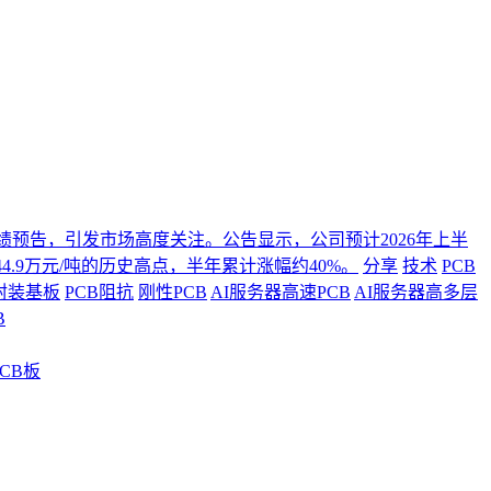
年度业绩预告，引发市场高度关注。公告显示，公司预计2026年上半
4.9万元/吨的历史高点，半年累计涨幅约40%。
分享
技术
PCB
封装基板
PCB阻抗
刚性PCB
AI服务器高速PCB
AI服务器高多层
B
CB板