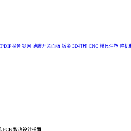
T/DIP服务
钢网
薄膜开关面板
钣金
3D打印
CNC
模具注塑
整机
机 PCB 散热设计指南