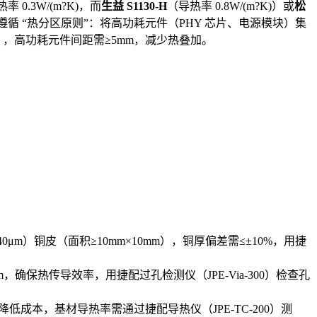
 0.3W/(m?K)，而
生益 S1130-H
（导热率 0.8W/(m?K)）或
松
 布局需遵循 “热分区原则”：将高功耗元件（PHY 芯片、电源模块）集
，高功耗元件间距需≥5mm，减少热叠加。
140μm）铜皮（面积≥10mm×10mm），铜厚偏差需≤±10%，用捷
μm，确保热传导效率，用捷配过孔检测仪（JPE-Via-300）检查孔
-4，降低成本，基材导热率需通过捷配导热仪（JPE-TC-200）测