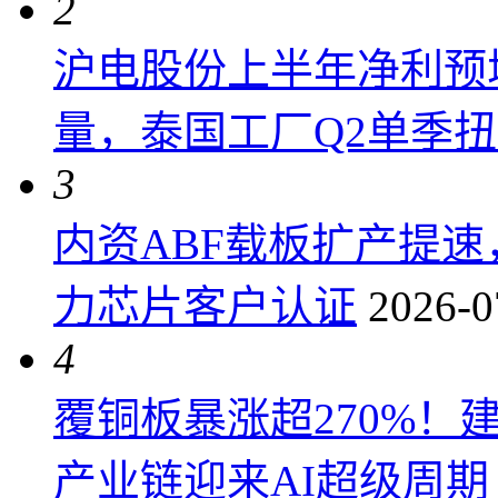
2
沪电股份上半年净利预增6
量，泰国工厂Q2单季
3
内资ABF载板扩产提
力芯片客户认证
2026-0
4
覆铜板暴涨超270%！
产业链迎来AI超级周期