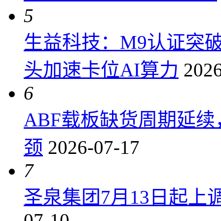
5
生益科技：M9认证突
头加速卡位AI算力
2026
6
ABF载板缺货周期延
颈
2026-07-17
7
圣泉集团7月13日起上调P
07-10