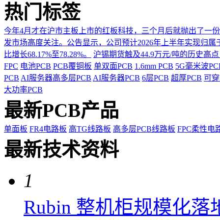
热门标签
今年4月才在沪市主板上市的红板科技，三个月后就抛出了一
发市场高度关注。公告显示，公司预计2026年上半年实现归属于上市
比增长68.17%至78.28%。
沪锡期货触及44.9万元/吨的历史高
FPC
电池PCB
PCB覆铜板
单双面PCB
1.6mm PCB
5G毫米波P
PCB
AI服务器高多层PCB
AI服务器PCB
6层PCB
超厚PCB
可穿
大功率PCB
最新PCB产品
单面板
FR4电路板
高TG线路板
高多层PCB线路板
FPC柔性电
最新技术资料
1
Rubin 整机柜规模化落