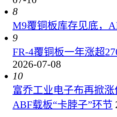
8
M9覆铜板库存见底，A
9
FR-4覆铜板一年涨超2
2026-07-08
10
富乔工业电子布再掀涨
ABF载板“卡脖子”环节