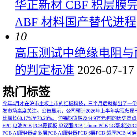
华正新材 CBF 积层
ABF 材料国产替代进程
10
高压测试中绝缘电阻与
的判定标准
2026-07-17
热门标签
今年4月才在沪市主板上市的红板科技，三个月后就抛出了一
发市场高度关注。公告显示，公司预计2026年上半年实现归属于上市
比增长68.17%至78.28%。
沪锡期货触及44.9万元/吨的历史高
FPC
电池PCB
PCB覆铜板
单双面PCB
1.6mm PCB
5G毫米波P
PCB
AI服务器高多层PCB
AI服务器PCB
6层PCB
超厚PCB
可穿