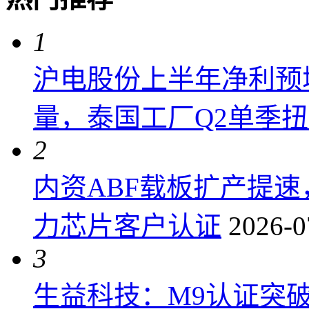
1
沪电股份上半年净利预增6
量，泰国工厂Q2单季
2
内资ABF载板扩产提
力芯片客户认证
2026-0
3
生益科技：M9认证突