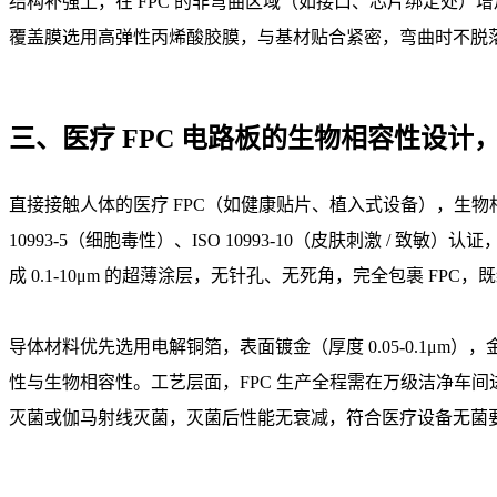
结构补强上，在 FPC 的非弯曲区域（如接口、芯片绑定处）增
覆盖膜选用高弹性丙烯酸胶膜，与基材贴合紧密，弯曲时不脱
三、医疗 FPC 电路板的生物相容性设
直接接触人体的医疗 FPC（如健康贴片、植入式设备），生物
10993-5（细胞毒性）、ISO 10993-10（皮肤刺激 / 
成 0.1-10μm 的超薄涂层，无针孔、无死角，完全包裹 F
导体材料优先选用电解铜箔，表面镀金（厚度 0.05-0.1
性与生物相容性。工艺层面，FPC 生产全程需在万级洁净车
灭菌或伽马射线灭菌，灭菌后性能无衰减，符合医疗设备无菌