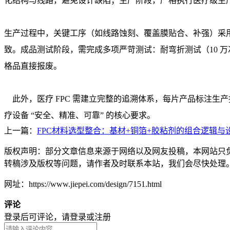
化结构与线路，避免设计缺陷；生产阶段，严格执行医疗级生
生产过程中，关键工序（如线路蚀刻、覆盖膜贴合、补强）采用自动
致。成品测试阶段，需完成多项严苛测试：耐弯折测试（10 万
格品直接报废。
此外，医疗 FPC 需建立完整的追溯体系，每片产品标注生
疗设备 “安全、精准、可靠” 的核心要求。
上一篇：
FPC材料选型整合：基材+铜箔+胶粘剂的组合逻辑与
版权声明：部分文章信息来源于网络以及网友投稿，本网站只
转稿涉及版权等问题，请作者及时联系本站，我们会尽快处理
网址：https://www.jiepei.com/design/7151.html
评论
登录后可评论，请
登录
或
注册