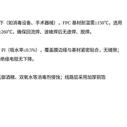
（如消毒设备、手术器械），FPC 基材耐温需≥150℃，选用
≥260℃，确保回流焊、波峰焊后无虚焊、脱焊。
 PI（吸水率≤0.5%），覆盖膜边缘与基材紧密贴合，无缝隙；
路、绝缘电阻无下降。
，可抵御酒精、双氧水等消毒剂侵蚀；线路层采用加厚铜箔