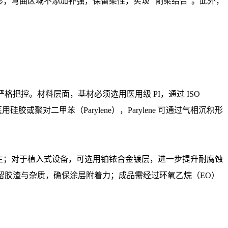
变形；弯曲区域不添加补强，保留柔性，实现 “刚柔结合”。此外，
把控。材料层面，基材必须选用医用级 PI，通过 ISO
胶或聚对二甲苯（Parylene），Parylene 可通过气相沉积形
菌滋生；对于植入式设备，可选用铂铱合金镀层，进一步提升耐腐蚀
留胶渣与杂质，确保涂层附着力；成品需经过环氧乙烷（EO）