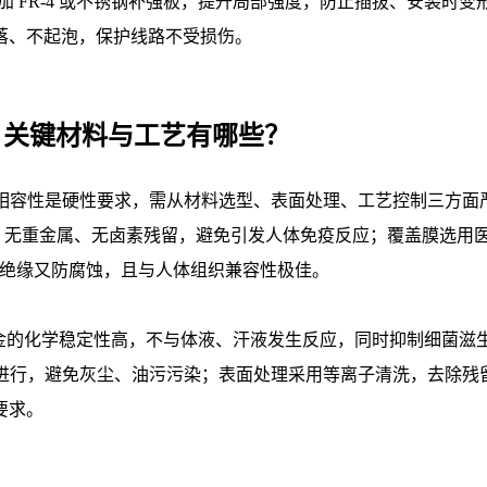
加 FR-4 或不锈钢补强板，提升局部强度，防止插拔、安装时
落、不起泡，保护线路不受损伤。
计，关键材料与工艺有哪些？
相容性是硬性要求，需从材料选型、表面处理、工艺控制三方面严格
致敏）认证，无重金属、无卤素残留，避免引发人体免疫反应；覆盖膜选用医用硅
PC，既绝缘又防腐蚀，且与人体组织兼容性极佳。
μm），金的化学稳定性高，不与体液、汗液发生反应，同时抑制细
间进行，避免灰尘、油污污染；表面处理采用等离子清洗，去除残
要求。