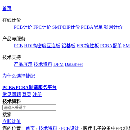
首页
在线计价
PCB计价
FPC计价
SMT/DIP计价
PCBA配单
钢网计价
产品与服务
PCB
HDI高密度互连板
铝基板
FPC挠性板
PCBA配单
SM
技术支持
产品展示
技术资料
DFM
Datasheet
为什么选择捷配
PCB&PCBA制造服务平台
常见问题
登录
注册
技术资料
搜索
立即计价
您的位置：
首页
›
技术资料
›
PCB设计
›
医疗电子设备中FPC