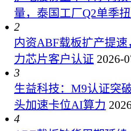
量，泰国工厂Q2单季
2
内资ABF载板扩产提
力芯片客户认证
2026-0
3
生益科技：M9认证突
头加速卡位AI算力
2026
4