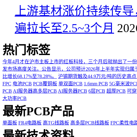
上游基材涨价持续传导
遍拉长至2.5~3个月
202
热门标签
今年4月才在沪市主板上市的红板科技，三个月后就抛出了一
发市场高度关注。公告显示，公司预计2026年上半年实现归属于上市
比增长68.17%至78.28%。
沪锡期货触及44.9万元/吨的历史高
FPC
电池PCB
PCB覆铜板
单双面PCB
1.6mm PCB
5G毫米波P
PCB
AI服务器高多层PCB
AI服务器PCB
6层PCB
超厚PCB
可穿
大功率PCB
最新PCB产品
单面板
FR4电路板
高TG线路板
高多层PCB线路板
FPC柔性电
最新技术资料