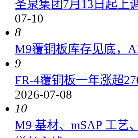
圣泉集团7月13日起上调P
07-10
8
M9覆铜板库存见底，A
9
FR-4覆铜板一年涨超2
2026-07-08
10
M9 基材、mSAP 工