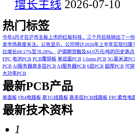
增长主线
2026-07-10
热门标签
今年4月才在沪市主板上市的红板科技，三个月后就抛出了一
发市场高度关注。公告显示，公司预计2026年上半年实现归属于上市
比增长68.17%至78.28%。
沪锡期货触及44.9万元/吨的历史高
FPC
电池PCB
PCB覆铜板
单双面PCB
1.6mm PCB
5G毫米波P
PCB
AI服务器高多层PCB
AI服务器PCB
6层PCB
超厚PCB
可穿
大功率PCB
最新PCB产品
单面板
FR4电路板
高TG线路板
高多层PCB线路板
FPC柔性电
最新技术资料
1