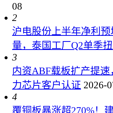
08
2
沪电股份上半年净利预增6
量，泰国工厂Q2单季
3
内资ABF载板扩产提
力芯片客户认证
2026-0
4
覆铜板暴涨超270%！