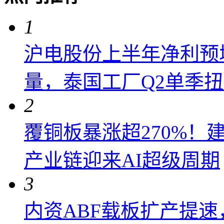
1
沪电股份上半年净利预增6
量，泰国工厂Q2单季
2
覆铜板暴涨超270%！
产业链迎来AI超级周期
3
内资ABF载板扩产提