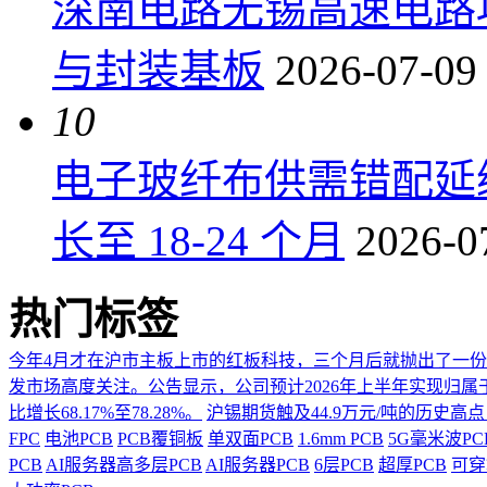
深南电路无锡高速电路项
与封装基板
2026-07-09
10
电子玻纤布供需错配延
长至 18-24 个月
2026-0
热门标签
今年4月才在沪市主板上市的红板科技，三个月后就抛出了一
发市场高度关注。公告显示，公司预计2026年上半年实现归属于上市
比增长68.17%至78.28%。
沪锡期货触及44.9万元/吨的历史高
FPC
电池PCB
PCB覆铜板
单双面PCB
1.6mm PCB
5G毫米波P
PCB
AI服务器高多层PCB
AI服务器PCB
6层PCB
超厚PCB
可穿