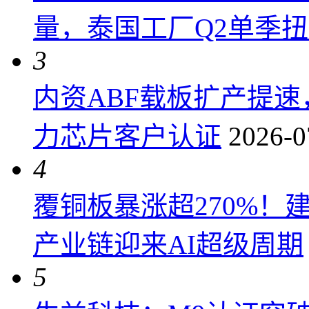
量，泰国工厂Q2单季
3
内资ABF载板扩产提
力芯片客户认证
2026-0
4
覆铜板暴涨超270%！
产业链迎来AI超级周期
5