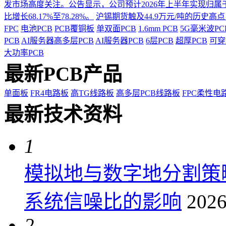
发市场高度关注。公告显示，公司预计2026年上半年实现归属于上市
比增长68.17%至78.28%。
沪锡期货触及44.9万元/吨的历史高
FPC
电池PCB
PCB覆铜板
单双面PCB
1.6mm PCB
5G毫米波P
PCB
AI服务器高多层PCB
AI服务器PCB
6层PCB
超厚PCB
可穿
大功率PCB
最新PCB产品
单面板
FR4电路板
高TG线路板
高多层PCB线路板
FPC柔性电
最新技术资料
1
模拟地与数字地分割策
系统信噪比的影响
2026
2