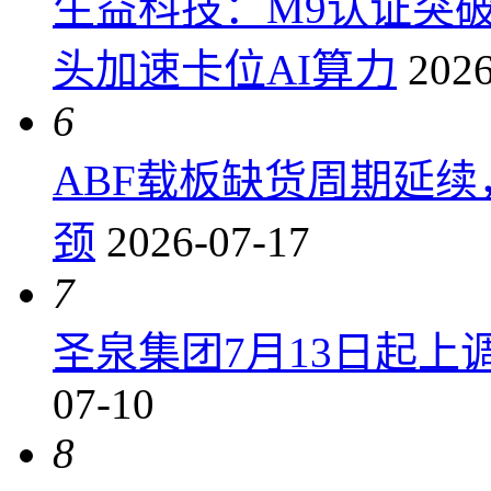
生益科技：M9认证突
头加速卡位AI算力
2026
6
ABF载板缺货周期延
颈
2026-07-17
7
圣泉集团7月13日起上调P
07-10
8