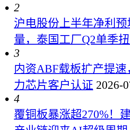
2
沪电股份上半年净利预增6
量，泰国工厂Q2单季
3
内资ABF载板扩产提
力芯片客户认证
2026-0
4
覆铜板暴涨超270%！