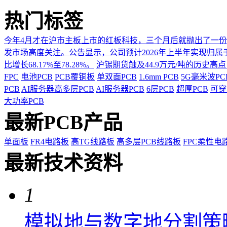
热门标签
今年4月才在沪市主板上市的红板科技，三个月后就抛出了一
发市场高度关注。公告显示，公司预计2026年上半年实现归属于上市
比增长68.17%至78.28%。
沪锡期货触及44.9万元/吨的历史高
FPC
电池PCB
PCB覆铜板
单双面PCB
1.6mm PCB
5G毫米波P
PCB
AI服务器高多层PCB
AI服务器PCB
6层PCB
超厚PCB
可穿
大功率PCB
最新PCB产品
单面板
FR4电路板
高TG线路板
高多层PCB线路板
FPC柔性电
最新技术资料
1
模拟地与数字地分割策