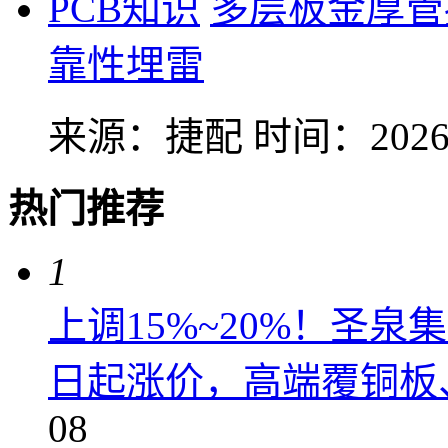
PCB知识
多层板金厚管
靠性埋雷
来源：捷配
时间：2026-
热门推荐
1
上调15%~20%！圣泉集
日起涨价，高端覆铜板、
08