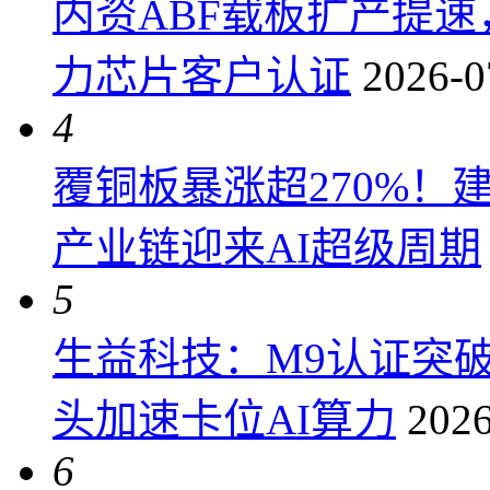
内资ABF载板扩产提
力芯片客户认证
2026-0
4
覆铜板暴涨超270%！
产业链迎来AI超级周期
5
生益科技：M9认证突
头加速卡位AI算力
2026
6