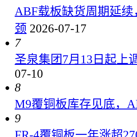
ABF载板缺货周期延
颈
2026-07-17
7
圣泉集团7月13日起上调P
07-10
8
M9覆铜板库存见底，A
9
FR-4覆铜板一年涨超2