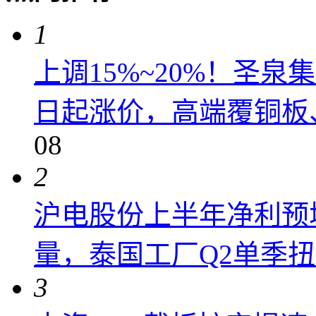
1
上调15%~20%！圣泉集
日起涨价，高端覆铜板、
08
2
沪电股份上半年净利预增6
量，泰国工厂Q2单季
3