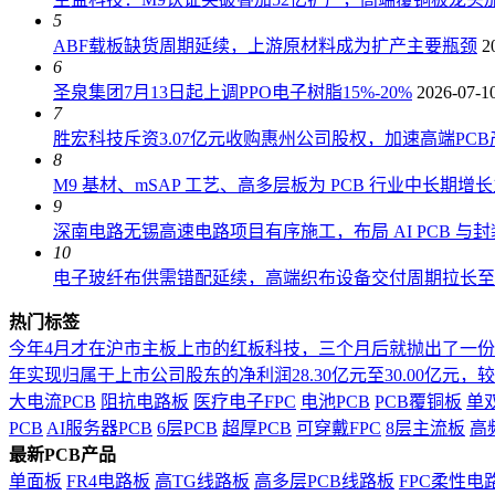
5
ABF载板缺货周期延续，上游原材料成为扩产主要瓶颈
2
6
圣泉集团7月13日起上调PPO电子树脂15%-20%
2026-07-1
7
胜宏科技斥资3.07亿元收购惠州公司股权，加速高端PC
8
M9 基材、mSAP 工艺、高多层板为 PCB 行业中长期增
9
深南电路无锡高速电路项目有序施工，布局 AI PCB 与
10
电子玻纤布供需错配延续，高端织布设备交付周期拉长至 18
热门标签
今年4月才在沪市主板上市的红板科技，三个月后就抛出了一
年实现归属于上市公司股东的净利润28.30亿元至30.00亿元，较上年
大电流PCB
阻抗电路板
医疗电子FPC
电池PCB
PCB覆铜板
单
PCB
AI服务器PCB
6层PCB
超厚PCB
可穿戴FPC
8层主流板
高
最新PCB产品
单面板
FR4电路板
高TG线路板
高多层PCB线路板
FPC柔性电