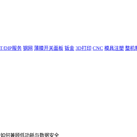
T/DIP服务
钢网
薄膜开关面板
钣金
3D打印
CNC
模具注塑
整机
B：如何兼顾低功耗与数据安全