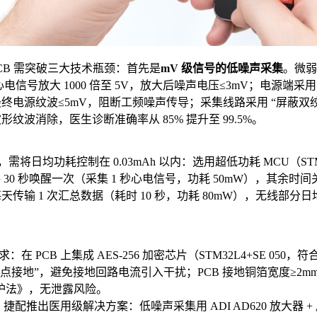
 PCB 需突破三大技术瓶颈：首先是
mV 级信号的低噪声采集
。微弱
V 心电信号放大 1000 倍至 5V，放大后噪声电压≤3mV；电源端采用 “L
 材质），最终电源纹波≤5mV，阻断工频噪声传导；采集线路采用 “屏蔽双
纹波消除，医生诊断准确率从 85% 提升至 99.5%。
日均功耗控制在 0.03mAh 以内：选用超低功耗 MCU（STM3
模：每 30 秒唤醒一次（采集 1 秒心电信号，功耗 50mW），其
A），每天传输 1 次汇总数据（耗时 10 秒，功耗 80mW），无线部
在 PCB 上集成 AES-256 加密芯片（STM32L4+SE 050
点接地”，避免接地回路电流引入干扰；PCB 接地铜箔宽度≥2mm
护法》，无泄露风险。
配推出医用级解决方案：低噪声采集用 ADI AD620 放大器 + 屏蔽