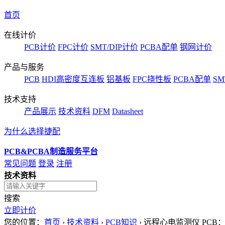
首页
在线计价
PCB计价
FPC计价
SMT/DIP计价
PCBA配单
钢网计价
产品与服务
PCB
HDI高密度互连板
铝基板
FPC挠性板
PCBA配单
SM
技术支持
产品展示
技术资料
DFM
Datasheet
为什么选择捷配
PCB&PCBA制造服务平台
常见问题
登录
注册
技术资料
搜索
立即计价
您的位置：
首页
›
技术资料
›
PCB知识
›
远程心电监测仪 PC