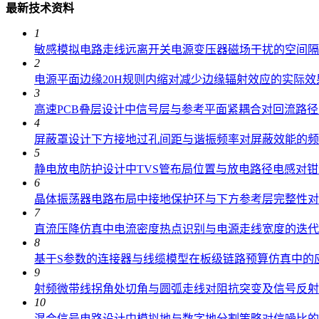
最新技术资料
1
敏感模拟电路走线远离开关电源变压器磁场干扰的空间隔
2
电源平面边缘20H规则内缩对减少边缘辐射效应的实际效
3
高速PCB叠层设计中信号层与参考平面紧耦合对回流路
4
屏蔽罩设计下方接地过孔间距与谐振频率对屏蔽效能的频
5
静电放电防护设计中TVS管布局位置与放电路径电感对
6
晶体振荡器电路布局中接地保护环与下方参考层完整性对
7
直流压降仿真中电流密度热点识别与电源走线宽度的迭代
8
基于S参数的连接器与线缆模型在板级链路预算仿真中的
9
射频微带线拐角处切角与圆弧走线对阻抗突变及信号反射
10
混合信号电路设计中模拟地与数字地分割策略对信噪比的