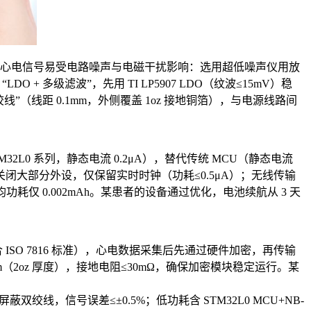
心电信号易受电路噪声与电磁干扰影响：选用超低噪声仪用放
DO + 多级滤波”，先用 TI LP5907 LDO（纹波≤15mV）稳
绞线”（线距 0.1mm，外侧覆盖 1oz 接地铜箔），与电源线路间
2L0 系列，静态电流 0.2μA），替代传统 MCU（静态电流
余时间关闭大部分外设，仅保留实时时钟（功耗≤0.5μA）；无线传输
分日均功耗仅 0.002mAh。某患者的设备通过优化，电池续航从 3 天
，符合 ISO 7816 标准），心电数据采集后先通过硬件加密，再传输
（2oz 厚度），接地电阻≤30mΩ，确保加密模块稳定运行。某
双绞线，信号误差≤±0.5%；低功耗含 STM32L0 MCU+NB-