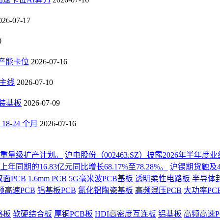
026-07-17
0
B产能卡位
2026-07-16
长主线
2026-07-10
封装基板
2026-07-09
-24 个月
2026-07-16
份重量级扩产计划。
沪电股份（002463.SZ）披露2026年半
同期的16.83亿元同比增长68.17%至78.28%。
沪锡期货触及4
双面PCB
1.6mm PCB
5G毫米波PCB基板
透明柔性电路板
半导体
频高速PCB
铝基板PCB
氮化铝陶瓷基板
高频混压PCB
大功率PC
路板
软硬结合板
厚铜PCB板
HDI高密度互连板
铝基板
高频高速P