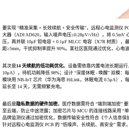
要实现 “精准采集 + 长效续航 + 安全传输”，远程心电监测仪
大器（ADI AD620，输入噪声电压≤0.28μV/√Hz），将 0.5m
压，再并联 10μF 钽电容 + 0.1μF MLCC 电容（X7R
距≥5mm，干扰抑制率提升 90%。某社区医院通过优化，心电波形
其次是
14 天续航的低功耗优化
。设备需依靠内置电池长期运行，需将
10μA），待机功耗降低 98%；设计 “深度休眠 - 唤醒” 双
模块用 NB-IoT 芯片（华为海思 HiLink，休眠电流 0.5μ
延长至 14 天，无需频繁充电。
最后是
隐私数据的硬件加密
。医疗数据需符合 “端到端加密” 要求：
至云端，防止中途泄露；加密芯片与 MCU 的连接线路采用 “单
品牌监测仪通过加密优化，数据传输安全性符合《个人信息保
针对远程心电监测仪 PCB 的 “低噪声、长续航、高安全” 需求，捷