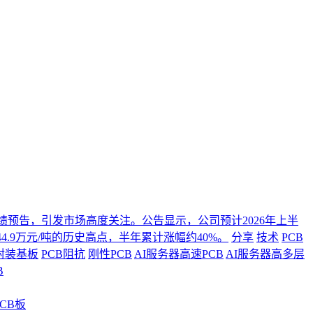
年度业绩预告，引发市场高度关注。公告显示，公司预计2026年上半
4.9万元/吨的历史高点，半年累计涨幅约40%。
分享
技术
PCB
封装基板
PCB阻抗
刚性PCB
AI服务器高速PCB
AI服务器高多层
B
CB板