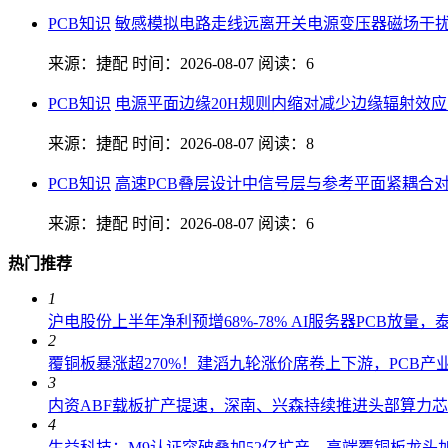
PCB知识
敏感模拟电路走线远离开关电源变压器磁场干
来源：捷配
时间：2026-08-07
阅读：6
PCB知识
电源平面边缘20H规则内缩对减少边缘辐射效
来源：捷配
时间：2026-08-07
阅读：8
PCB知识
高速PCB叠层设计中信号层与参考平面紧耦合
来源：捷配
时间：2026-08-07
阅读：6
热门推荐
1
沪电股份上半年净利预增68%-78% AI服务器PCB放量
2
覆铜板暴涨超270%！建滔九轮涨价席卷上下游，PCB产
3
内资ABF载板扩产提速，深南、兴森持续推进头部算力
4
生益科技：M9认证突破叠加52亿扩产，高端覆铜板龙头加