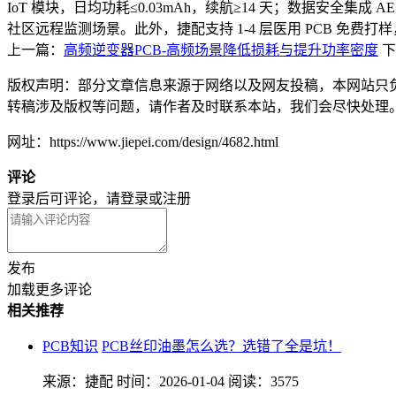
IoT 模块，日均功耗≤0.03mAh，续航≥14 天；数据安全集成 AE
社区远程监测场景。此外，捷配支持 1-4 层医用 PCB 免
上一篇：
高频逆变器PCB-高频场景降低损耗与提升功率密度
下
版权声明：部分文章信息来源于网络以及网友投稿，本网站只
转稿涉及版权等问题，请作者及时联系本站，我们会尽快处理
网址：https://www.jiepei.com/design/4682.html
评论
登录后可评论，请
登录
或
注册
发布
加载更多评论
相关推荐
PCB知识
PCB丝印油墨怎么选？选错了全是坑！
来源：捷配
时间：2026-01-04
阅读：3575