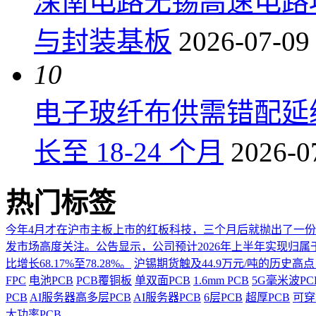
深南电路无锡高速电路项
与封装基板
2026-07-09
10
电子玻纤布供需错配延
长至 18-24 个月
2026-0
热门标签
今年4月才在沪市主板上市的红板科技，三个月后就抛出了一
发市场高度关注。公告显示，公司预计2026年上半年实现归属于上市
比增长68.17%至78.28%。
沪锡期货触及44.9万元/吨的历史高
FPC
电池PCB
PCB覆铜板
单双面PCB
1.6mm PCB
5G毫米波P
PCB
AI服务器高多层PCB
AI服务器PCB
6层PCB
超厚PCB
可穿
大功率PCB