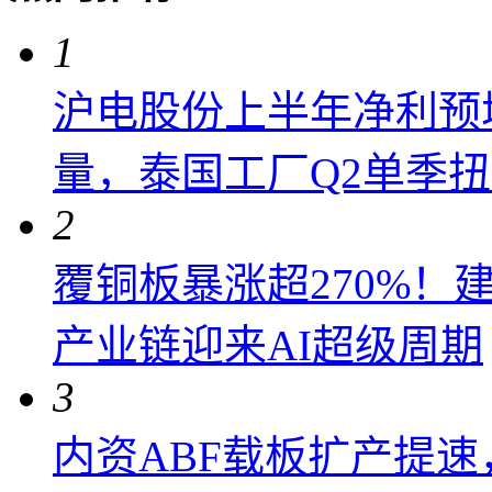
1
沪电股份上半年净利预增6
量，泰国工厂Q2单季
2
覆铜板暴涨超270%！
产业链迎来AI超级周期
3
内资ABF载板扩产提