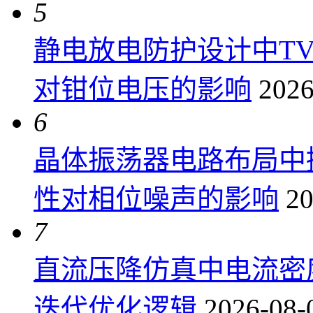
5
静电放电防护设计中T
对钳位电压的影响
2026
6
晶体振荡器电路布局中
性对相位噪声的影响
20
7
直流压降仿真中电流密
迭代优化逻辑
2026-08-