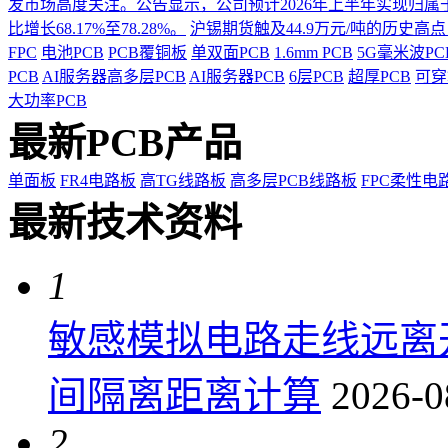
发市场高度关注。公告显示，公司预计2026年上半年实现归属于上市
比增长68.17%至78.28%。
沪锡期货触及44.9万元/吨的历史高
FPC
电池PCB
PCB覆铜板
单双面PCB
1.6mm PCB
5G毫米波P
PCB
AI服务器高多层PCB
AI服务器PCB
6层PCB
超厚PCB
可穿
大功率PCB
最新PCB产品
单面板
FR4电路板
高TG线路板
高多层PCB线路板
FPC柔性电
最新技术资料
1
敏感模拟电路走线远离
间隔离距离计算
2026-0
2