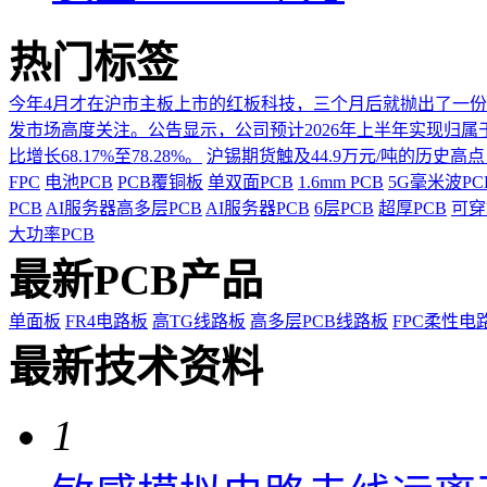
热门标签
今年4月才在沪市主板上市的红板科技，三个月后就抛出了一
发市场高度关注。公告显示，公司预计2026年上半年实现归属于上市
比增长68.17%至78.28%。
沪锡期货触及44.9万元/吨的历史高
FPC
电池PCB
PCB覆铜板
单双面PCB
1.6mm PCB
5G毫米波P
PCB
AI服务器高多层PCB
AI服务器PCB
6层PCB
超厚PCB
可穿
大功率PCB
最新PCB产品
单面板
FR4电路板
高TG线路板
高多层PCB线路板
FPC柔性电
最新技术资料
1