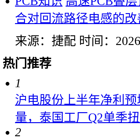
PCB知识
高速PCB叠
合对回流路径电感的改
来源：捷配
时间：2026-
热门推荐
1
沪电股份上半年净利预增6
量，泰国工厂Q2单季
2