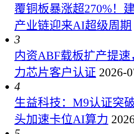
覆铜板暴涨超270%！
产业链迎来AI超级周期
3
内资ABF载板扩产提
力芯片客户认证
2026-0
4
生益科技：M9认证突
头加速卡位AI算力
2026
5