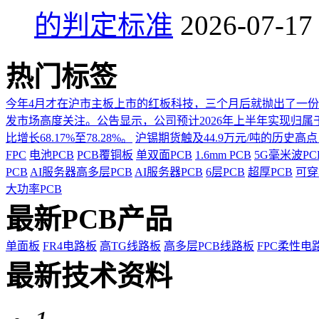
的判定标准
2026-07-17
热门标签
今年4月才在沪市主板上市的红板科技，三个月后就抛出了一
发市场高度关注。公告显示，公司预计2026年上半年实现归属于上市
比增长68.17%至78.28%。
沪锡期货触及44.9万元/吨的历史高
FPC
电池PCB
PCB覆铜板
单双面PCB
1.6mm PCB
5G毫米波P
PCB
AI服务器高多层PCB
AI服务器PCB
6层PCB
超厚PCB
可穿
大功率PCB
最新PCB产品
单面板
FR4电路板
高TG线路板
高多层PCB线路板
FPC柔性电
最新技术资料