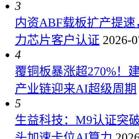
3
内资ABF载板扩产提
力芯片客户认证
2026-0
4
覆铜板暴涨超270%！
产业链迎来AI超级周期
5
生益科技：M9认证突
头加速卡位AI算力
2026