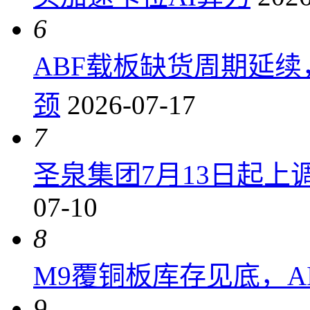
6
ABF载板缺货周期延
颈
2026-07-17
7
圣泉集团7月13日起上调P
07-10
8
M9覆铜板库存见底，A
9