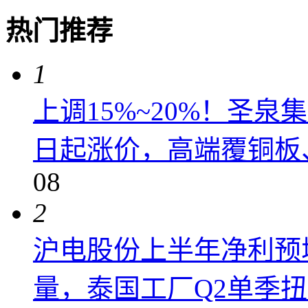
热门推荐
1
上调15%~20%！圣泉集
日起涨价，高端覆铜板、
08
2
沪电股份上半年净利预增6
量，泰国工厂Q2单季