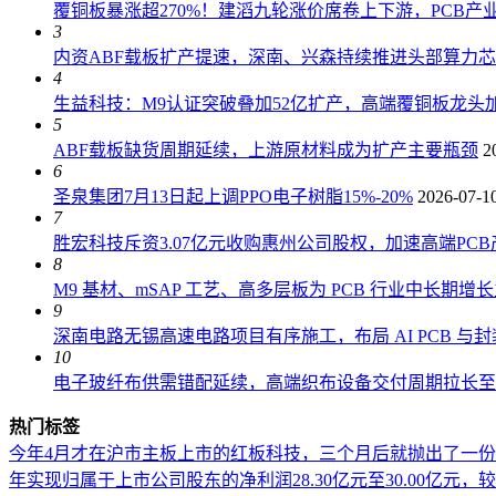
覆铜板暴涨超270%！建滔九轮涨价席卷上下游，PCB产
3
内资ABF载板扩产提速，深南、兴森持续推进头部算力
4
生益科技：M9认证突破叠加52亿扩产，高端覆铜板龙头加
5
ABF载板缺货周期延续，上游原材料成为扩产主要瓶颈
2
6
圣泉集团7月13日起上调PPO电子树脂15%-20%
2026-07-1
7
胜宏科技斥资3.07亿元收购惠州公司股权，加速高端PC
8
M9 基材、mSAP 工艺、高多层板为 PCB 行业中长期增
9
深南电路无锡高速电路项目有序施工，布局 AI PCB 与
10
电子玻纤布供需错配延续，高端织布设备交付周期拉长至 18
热门标签
今年4月才在沪市主板上市的红板科技，三个月后就抛出了一
年实现归属于上市公司股东的净利润28.30亿元至30.00亿元，较上年