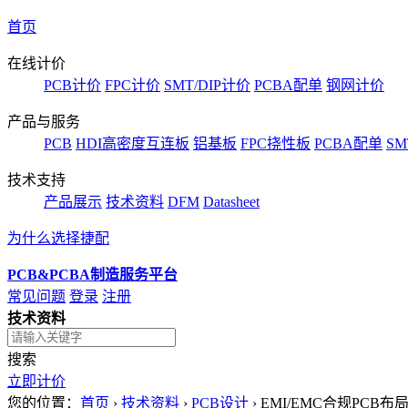
首页
在线计价
PCB计价
FPC计价
SMT/DIP计价
PCBA配单
钢网计价
产品与服务
PCB
HDI高密度互连板
铝基板
FPC挠性板
PCBA配单
SM
技术支持
产品展示
技术资料
DFM
Datasheet
为什么选择捷配
PCB&PCBA制造服务平台
常见问题
登录
注册
技术资料
搜索
立即计价
您的位置：
首页
›
技术资料
›
PCB设计
›
EMI/EMC合规PC