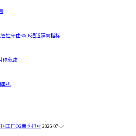
则
管控守住60dB通道隔离指标
对称衰减
制串扰
，泰国工厂Q2单季扭亏
2026-07-14