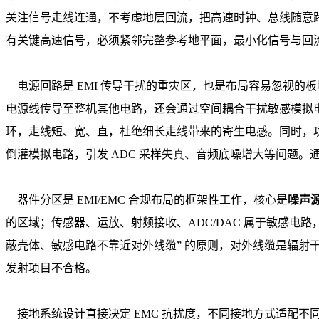
关注信号走线连通，不考虑地层回流，把高速时钟、总线随意跨
有关键高速信号，必须紧邻完整参考地平面，最小化信号与回
电源回路是 EMI 传导干扰的重灾区，也是布局容易忽视的板块
电源线传导至整机其他电路，还会通过空间耦合干扰敏感模拟
环，走线短、宽、直，杜绝细长走线带来的寄生电感。同时，
倒灌模拟电路，引发 ADC 采样失真、音频底噪增大等问题
器件分区是 EMI/EMC 合规布局的框架性工作，核心是
噪声
的区域；传感器、运放、射频接收、ADC/DAC 属于敏感
蔽壳体、敏感电路不靠近对外线缆” 的原则，对外线缆是辐射干
发射项目不合格。
接地系统设计直接决定 EMC 抗扰度，不同接地方式适配不同场