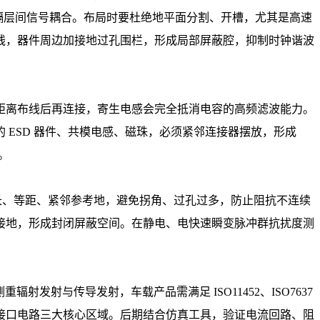
用，阻隔层间信号耦合。布局时要杜绝地平面分割、开槽，尤其是高速
线，器件周边加接地过孔围栏，形成局部屏蔽腔，抑制时钟谐波
距离布线后再连接，寄生电感会完全抵消电容的高频滤波能力。
处的 ESD 器件、共模电感、磁珠，必须紧邻连接器摆放，形成
。
长、等距、紧邻参考地，避免拐角、过孔过多，防止阻抗不连续
接地，形成封闭屏蔽空间。在静电、电快速瞬变脉冲群抗扰度测
发射与传导发射，车载产品需满足 ISO11452、ISO7637
接口电路三大核心区域。后期结合仿真工具，验证电流回路、阻