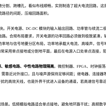
分割、跨槽孔，看似布线顺畅，实则制造了超大电流回路，这是 
流路径的间距，压缩回路面积。
。开关电源、DC-DC 模块的输入输出回路、功率管与续流二极管
电路。合规布局要求，开关电源的功率回路必须做到极致紧凑，
功率地与信号地要分区布局，功率地承载大电流、高噪声，信号
。通常采用单点接地或分割地平面，最后在电源入口处单点连接，
源、敏感电路、中性电路物理隔离
。微控制器、FPGA、时钟振荡
电路，需靠近对外接口，且与噪声源保持足够间距；继电器、连接器
扰的高效天线，也是外界干扰进入设备的通道，若高速信号靠近 
景。低频模拟电路适合单点接地，避免地环路干扰；高频数字电路适