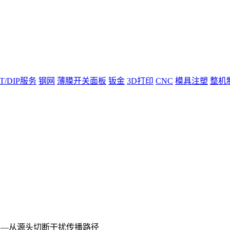
T/DIP服务
钢网
薄膜开关面板
钣金
3D打印
CNC
模具注塑
整机
B布局—从源头切断干扰传播路径