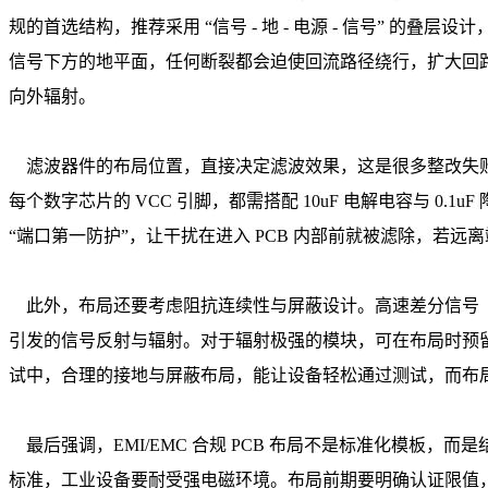
规的首选结构，推荐采用 “信号 - 地 - 电源 - 信号”
信号下方的地平面，任何断裂都会迫使回流路径绕行，扩大回
向外辐射。
滤波器件的布局位置，直接决定滤波效果，这是很多整改失败
每个数字芯片的 VCC 引脚，都需搭配 10uF 电解电容与 
“端口第一防护”，让干扰在进入 PCB 内部前就被滤除，若
此外，布局还要考虑阻抗连续性与屏蔽设计。高速差分信号（
引发的信号反射与辐射。对于辐射极强的模块，可在布局时预
试中，合理的接地与屏蔽布局，能让设备轻松通过测试，而布
最后强调，EMI/EMC 合规 PCB 布局不是标准化模板，而
标准，工业设备要耐受强电磁环境。布局前期要明确认证限值