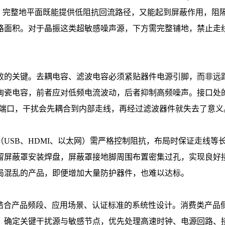
 的叠层设计，完整地平面既能提供低阻抗回流路径，又能起到屏蔽作
路面积。对于晶振这类超敏感噪声源，下方需完整铺地，禁止走
的关键。去耦电容、滤波电容必须紧贴器件电源引脚，而非远
0.1uF 陶瓷电容，前者应对低频电流波动，后者抑制高频噪声。接口
远离端口，干扰会先耦合到内部走线，再经过滤波器件就失去了意义
USB、HDMI、以太网）需严格控制阻抗，布局时保证走线等
留屏蔽罩安装焊盘，屏蔽罩接地脚周围布置密集过孔，实现良好
局混乱的产品，即便增加大量防护器件，也难以达标。
是结合产品频段、应用场景、认证标准的系统性设计。消费类产品侧重辐射
，确定关键干扰源与敏感节点，优先处理高速时钟、电源回路、