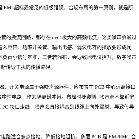
EMI 超标最常见的低级错误。合规布局的第一原则，就是所
的换流回路，都存在 di/dt 极大的高频电流，这类噪声会通过
输入电容、功率开关管、输出电感、滤波电容的摆放要形成闭
地负责小信号基准，二者若混布，会导致地电位抬升，数字噪声
阻断传导干扰的传播路径。
器、开关电源属于强噪声源器件，应布置在 PCB 中心远离接口
等中性电路，作为隔离缓冲带。布局时要遵循 “噪声源不靠近屏
I/O 接口走线，噪声会直接耦合到线缆上向外辐射，导致传导
合多点接地，降低接地阻抗。多层 PCB 是 EMI/EMC 合