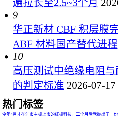
遍拉长至2.5~3个月
202
9
华正新材 CBF 积层
ABF 材料国产替代进程
10
高压测试中绝缘电阻与
的判定标准
2026-07-17
热门标签
今年4月才在沪市主板上市的红板科技，三个月后就抛出了一