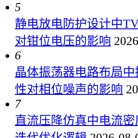
5
静电放电防护设计中T
对钳位电压的影响
2026
6
晶体振荡器电路布局中
性对相位噪声的影响
20
7
直流压降仿真中电流密
迭代优化逻辑
2026-08-