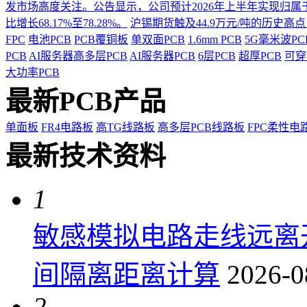
发市场高度关注。公告显示，公司预计2026年上半年实现归属于上市
比增长68.17%至78.28%。
沪锡期货触及44.9万元/吨的历史高
FPC
电池PCB
PCB覆铜板
单双面PCB
1.6mm PCB
5G毫米波P
PCB
AI服务器高多层PCB
AI服务器PCB
6层PCB
超厚PCB
可穿
大功率PCB
最新PCB产品
单面板
FR4电路板
高TG线路板
高多层PCB线路板
FPC柔性电
最新技术资料
1
敏感模拟电路走线远离
间隔离距离计算
2026-0
2