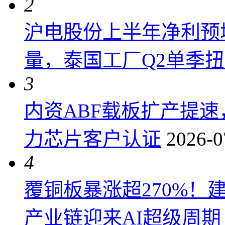
2
沪电股份上半年净利预增6
量，泰国工厂Q2单季
3
内资ABF载板扩产提
力芯片客户认证
2026-0
4
覆铜板暴涨超270%！
产业链迎来AI超级周期