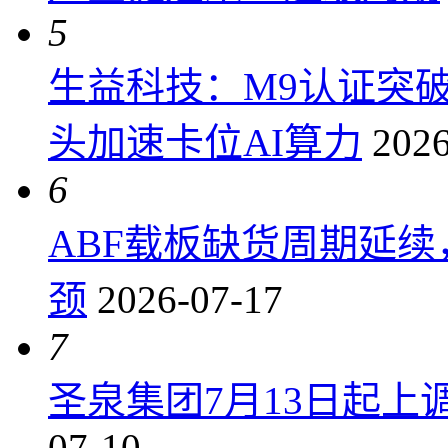
5
生益科技：M9认证突
头加速卡位AI算力
2026
6
ABF载板缺货周期延
颈
2026-07-17
7
圣泉集团7月13日起上调P
07-10