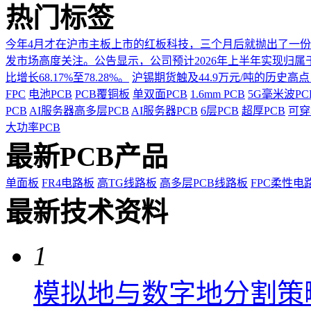
热门标签
今年4月才在沪市主板上市的红板科技，三个月后就抛出了一
发市场高度关注。公告显示，公司预计2026年上半年实现归属于上市
比增长68.17%至78.28%。
沪锡期货触及44.9万元/吨的历史高
FPC
电池PCB
PCB覆铜板
单双面PCB
1.6mm PCB
5G毫米波P
PCB
AI服务器高多层PCB
AI服务器PCB
6层PCB
超厚PCB
可穿
大功率PCB
最新PCB产品
单面板
FR4电路板
高TG线路板
高多层PCB线路板
FPC柔性电
最新技术资料
1
模拟地与数字地分割策