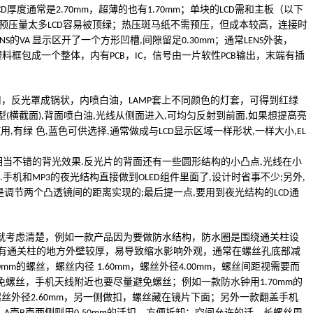
厚度通常是
，超薄的也有
；单块的
需和主板（以下
CD
2.70mm
1.70mm
LCD
预压量太多
容易被顶绿；热压斑马纸不需预压，但成本较高，连接时
LCD
的
显示区开了一个方形凹槽
间隙留足
；通常
外装，
NS
VA
,
0.30mm
LENS
塑料框包成一个整体，内有
，
，信号由一片软性
输出，末端有插
PCB
IC
PCB
用，反光罩成锅状，内喷白油，
套上不同颜色的灯套，可得到红绿
LAMP
型
横截面
背面喷白油
光线从侧面进入
可均匀反射到前面
如果想提高亮
(
),
,
,
,
使用
有绿 色
蓝色可供选择
通常做成与
显示区域一样形状
一样大小
,
,
,
LCD
,
,EL
相当不错的背光效果
反光片的背面还有一些圆形结构的小凸点
光线在小
.
,
手机和
的夜光结构直接做到
组件里面了
设计时省事不少
另外
.
MP3
OLED
,
;
,
是调节两个凸透镜间的距离实现的
最后提一点
要用到夜光结构的
通
;
,
LCD
就考虑清楚，例如一款产品因为要做防水结构，防水圈是围绕通关柱设
有通关柱的地方外壁较厚，易导致缩水影响外观，通常在螺丝孔底部减
的螺丝，螺丝内径
，螺丝外径
，螺丝间距视需要而
0mm
1.60mm
4.00mm
免螺丝，手机天线附近也要尽量避免螺丝；例如一款防水钟用
的
1.70mm
螺丝外径
，另一侧做扣，螺丝藏在镜片下面；另外一款翻盖手机
2.60mm
，
壳
壳两侧则用
的活扣，方便拆卸；空间允许的话，长螺丝周