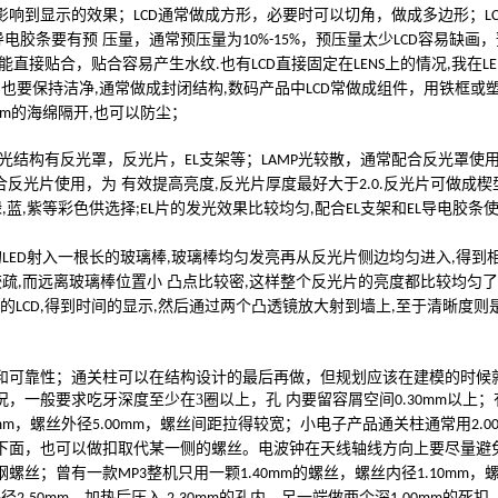
影响到显示的效果；
通常做成方形，必要时可以切角，做成多边形；
LCD
L
电胶条要有预 压量，通常预压量为
，预压量太少
容易缺画，
10%-15%
LCD
能直接贴合，贴合容易产生水纹
也有
直接固定在
上的情况
我在
.
LCD
LENS
,
LE
间也要保持洁净
通常做成封闭结构
数码产品中
常做成组件，用铁框或
,
,
LCD
的海绵隔开
也可以防尘；
mm
,
光结构有反光罩，反光片，
支架等；
光较散，通常配合反光罩使
EL
LAMP
合反光片使用，为 有效提高亮度
反光片厚度最好大于
反光片可做成楔
,
2.0.
绿
蓝
紫等彩色供选择
片的发光效果比较均匀
配合
支架和
导电胶条
,
,
;EL
,
EL
EL
的
射入一根长的玻璃棒
玻璃棒均匀发亮再从反光片侧边均匀进入
得到
LED
,
,
较疏
而远离玻璃棒位置小 凸点比较密
这样整个反光片的亮度都比较均匀了
,
,
白的
得到时间的显示
然后通过两个凸透镜放大射到墙上
至于清晰度则
LCD,
,
,
和可靠性；通关柱可以在结构设计的最后再做，但规划应该在建模的时候
况，一般要求吃牙深度至少在
3
圈以上，孔 内要留容屑空间
以上；
0.30mm
，螺丝外径
，螺丝间距拉得较宽；小电子产品通关柱通常用
mm
5.00mm
2.0
下面，也可以做扣取代某一侧的螺丝。电波钟在天线轴线方向上要尽量避
钢螺丝；曾有一款
整机只用一颗
的螺丝，螺丝内径
，
MP3
1.40mm
1.10mm
外径
，加热后压入
的孔内。另一端做两个深
的死扣