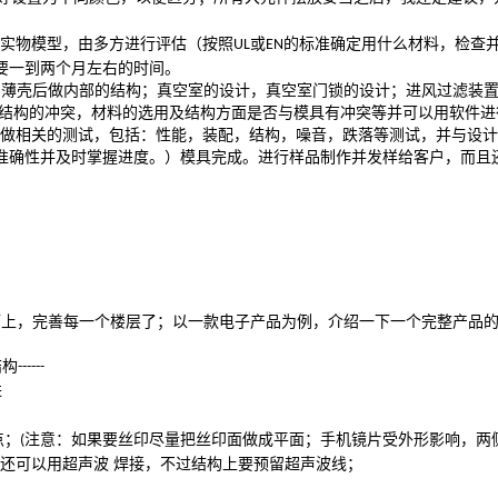
实物模型，由多方进行评估（按照
或
的标准确定用什么材料，检查
UL
EN
要一到两个月左右的时间。
）薄壳后做内部的结构；真空室的设计，真空室门锁的设计；进风过滤装
与结构的冲突，材料的选用及结构方面是否与模具有冲突等并可以用软件进
做相关的测试，包括：性能，装配，结构，噪音，跌落等测试，并与设计
准确性并及时掌握进度。）模具完成。进行样品制作并发样给客户，而且
而上，完善每一个楼层了；以一款电子产品为例，介绍一下一个完整产品
结构
------
进
点；
注意：如果要丝印尽量把丝印面做成平面；手机镜片受外形影响，两
(
还可以用超声波 焊接，不过结构上要预留超声波线；