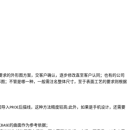
要求的外形图方案，交客户确认，逐步修改直至客户认同；也有的公司
彩图；不管是哪一种，一般需注名整体尺寸，至于表面工艺的要求则根据
图导入
后描线，这种方法精度较高
此外，如果是手机设计，还需要
PROE
;
以
的曲面作为参考依据；
BASE