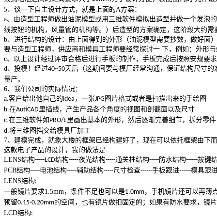
5
、
谈一下自主设计方式，就是上面的
A
方案：
a
、由造型工程师做出油泥模型或用三维软件模拟出造型并做一个发泡的
线按钮的机构，风量管的机构等。）后造型的方案确定，这阶段大约需
b
、进行结构的设计：由上面得到的外形（油泥模型需要抄数，做好面
要与造型工程师，供应商和模具工程师要经常探讨一 下，例如：外形
c
、以上设计经过评审合格后进行手板的制作，手板完成后按照安规要求
d
、投模！经过
天后（这期间要与模厂经常沟通，保证结构尺寸的
40~50
量产。
6
、
我们公司的实际情况：
a.
客户给出他自己的
，一张
图片格式或者是扫描出来的手绘图
idea
JPG
b.
在
里描线，产生产品各个角度的视图和剖截面以及尺寸
AutiCAD
c.
在三维软件如
里画出基本的外形，然后逐渐完善细节，拆分零件
PRO/E
d.
将三维图挡交给模具厂加工
7
、
建模完成，就象大楼的框架已经构建好了，现在可以依托框架由下
这款电子产品的设计，我的做法是
:
LENS
结构
结构
夜光结构
通关柱结构
防水结构
按键
-----LCD
-----
-----
-----
------
PCB
结构
电池结构
辅助结构
尺寸检查
手板跟进
模具跟
-----
-----
-----
------
------
LENS
结构
:
一般镜片要求
1.5mm
，条件不足也可以是
，手机镜片还可以再薄
1.0mm
预留
的空间，也有镜片做扣固定的；如果有防水要求，镜片
0.15-0.20mm
LCD
结构
: