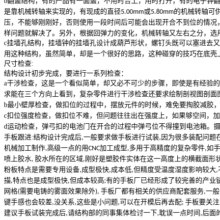
b
翻盖结构，有的产品有一面盖，不用时合上，用时打开，有的电子钟
是靠机械转轴来实现的，有现成的直径
或
的机械转轴可
5.00mm
5.80mm
压，不能够刚刚好，否则使用一段时间后可能会出现开合不到位的情况
样问题就解决了。另外，根据回弹力的变化，机械转轴又左右之分，选
c
挂墙孔结构，挂墙钟的挂墙孔设计成葫芦形状，螺钉头既可以塞进去
用这种结构，虽然简单，却是一个很好的思路，这种碰穿的技巧在底壳
尺寸检查
:
结构设计初步完成，要进行一系列检查：
a
干涉检查，这是一个看似简单，却又必不可少的步骤，即使是有经验的
求能在三个方向上看到，复杂零件进行干涉检查还要求绘制剖视图剖面
b
最小壁厚检查，做扣位的过程中，摆放元件的时候，难免要掏胶减胶
c
扣位强度检查，做扣位不难，但问题往往出在强度上，如果够空间，加
d
运动检查，弹弓扣的电池门在开合的过程中弹弓位不得撞到电池箱。
手板跟进
:
结构设计完成后
一般要求做手板进行试装
因为很多装配问题
,
,
机械加工制作
高级一点的用
加工成型
多用于高精度的复杂零件
如
,
CNC
,
,
喷上胶水
胶水所在的区域
刚好是塑胶件实体在这一高度上的横截面形
,
,
粉板特点是需要专用设备
成型极快
成本低
但精度受温度湿度影响较大
,
,
,
,
描
特点也是成型极快
但成本较高
有的手板厂已经形成了较完善的产业
,
,
;
网格
需要电铸的雾面效果除外
手板厂都有相关的供应商配套服务
一般
(
),
,
键手感也会较差
没关系
这些是小问题
可以在开模后再去配
手板要关注
,
,
,
;
建议手板试装完成后
请结构部的同事集体检讨一下
耽误一点时间
后面
,
,
,