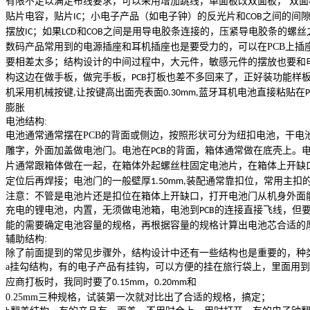
有限不足以满足布线要求，可以采用增加跳线，单面板改双面板， 双
贴片电容，贴片
；小电子产品（如电子钟）的反光片和
之间的间
IC
COB
摆放
；如果
和
之间是用导电胶条连接的，压紧导电胶条的螺丝
IC
LCD
COB
数码产品常用到的电源插座和耳机插座也是要受力的，可以在
PCB
上插
要相差太多；结构设计的中间过程中，大元件，敏感元件的摆放也要和
构这边在做手板，做完手板，
打板也差不多回来了，正好装功能样
PCB
机采用机械按键
让按键高出面壳表面
蓝牙耳机电池直接粘贴在
,
0.30mm,
膨胀
电池结构
:
电池通常通常摆在
PCB
的背面或侧边，按照形状可分为纽扣电池，干电
雕字，外面加盖做电池门。电池在
的背面，箱体通常做在底壳上。
PCB
片通常跟箱体做在一起，在箱体外起螺丝柱固定电池片，在箱体上开缺
定位后再焊接；电池门的一般壁厚
装配通常靠扣位，常用主扣
1.50mm,
注意：不管是电池片还是扣位在箱体上开缺口，打开电池门从机身外面
充电的锂电池，内置，无须做电池箱，电池到
的连接直接飞线，但要
PCB
能的需要确定电池容量的规格，再根据容量的规格计算出电池芯合适的
辅助结构
:
除了前面提到的常见步骤外，结构设计中还有一些结构也是重要的，种
a
挂勾结构，有的电子产品有挂钩，可以方便的挂在旅行袋上，里面用到
应商打板时，我同时要了
，
和
0.15mm
0.20mm
0.25mm
三种规格，试装第一次就对比出了合适的规格，搞定；