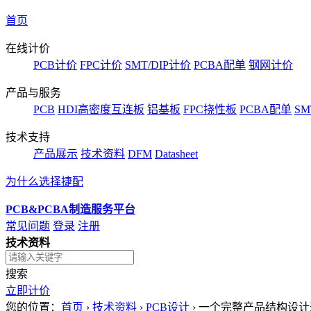
首页
在线计价
PCB计价
FPC计价
SMT/DIP计价
PCBA配单
钢网计价
产品与服务
PCB
HDI高密度互连板
铝基板
FPC挠性板
PCBA配单
SM
技术支持
产品展示
技术资料
DFM
Datasheet
为什么选择捷配
PCB&PCBA制造服务平台
常见问题
登录
注册
技术资料
搜索
立即计价
您的位置：
首页
›
技术资料
›
PCB设计
›
一个完整产品结构设计