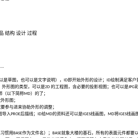
品
结构
设计
过程
....
以是草图，也可以是文字说明），
即开始外形的设计；
绘制满足客户
ID
ID
；外形图的类型，可以是
的工程图，含必要的投影视图；也可以是
2D
JPG
师（以下简称
）的了；
MD
做外形图；
就要参与进来协助外形的调整；
图导入
后描线；
给
的资料还可以是
线画图，
将
线画
PROE
ID
MD
IGES
MD
IGES
我习惯用
作为文件名）；
就象大楼的基石，所有的表面元件都要
BASE
BASE