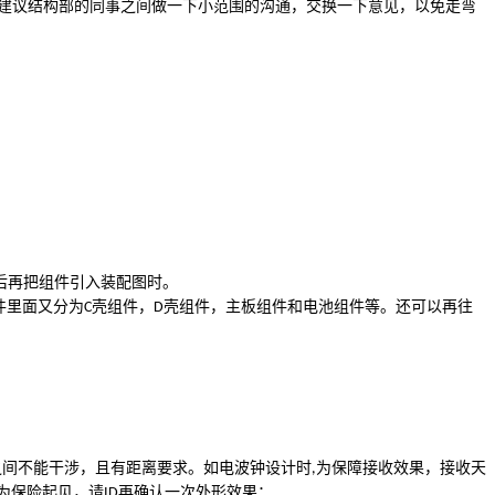
建议结构部的同事之间做一下小范围的沟通，交换一下意见，以免走弯
后再把组件引入装配图时。
件里面又分为
壳组件，
壳组件，主板组件和电池组件等。还可以再往
C
D
之间不能干涉，且有距离要求。如电波钟设计时
为保障接收效果，接收天
,
为保险起见，请
再确认一次外形效果；
ID