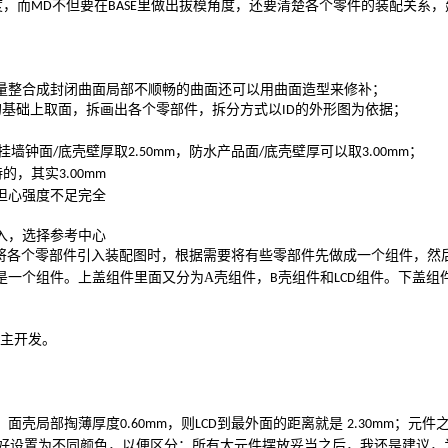
度，而
不但要在
里做出拔模角度，还要清楚各个零件的装配关系，
MD
BASE
；
量整合成封闭曲面局部不顺畅的曲面还可以用曲面造型来修补；
的基础上取面，拆画出各个零部件，拆分方式以
的外形图为依据；
ID
挂墙钟面
底壳壁厚取
，防水产品面
底壳壁厚可以取
；
/
2.50mm
/
3.00mm
持的，其实
3.00mm
担心强度不足完全
入，选择参考中心
将各个零部件引入装配图时，根据需要将有些零部件先做成一个组件，然
是一个组件。上盖组件里面又分为
A
壳组件，
壳组件和
组件。下盖组
B
LCD
主开发。
，面壳局部掏薄厚度
，则
到最外面的距离就是
；元件
0.60mm
LCD
2.30mm
最好设置为不同颜色，以便区分；所有大元件摆放妥当之后，我还是建议，