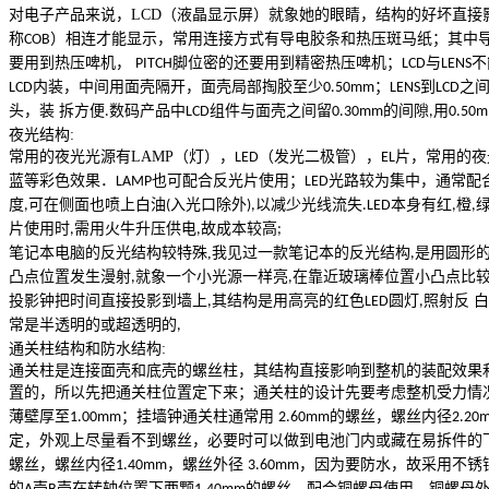
对电子产品来说，
LCD
（液晶显示屏）就象她的眼睛，结构的好坏直接
称
）相连才能显示，常用连接方式有导电胶条和热压斑马纸；其中导
COB
要用到热压啤机，
脚位密的还要用到精密热压啤机；
与
不
PITCH
LCD
LENS
内装，中间用面壳隔开，面壳局部掏胶至少
；
到
之
LCD
0.50mm
LENS
LCD
头，装 拆方便
数码产品中
组件与面壳之间留
的间隙
用
.
LCD
0.30mm
,
0.50
夜光结构
:
常用的夜光光源有
LAMP
（灯），
（发光二极管），
片，常用的夜
LED
EL
蓝等彩色效果．
也可配合反光片使用；
光路较为集中，通常配
LAMP
LED
度
可在侧面也喷上白油
入光口除外
以减少光线流失
本身有红
橙
,
(
),
.LED
,
,
片使用时
需用火牛升压供电
故成本较高
,
,
;
笔记本电脑的反光结构较特殊
,
我见过一款笔记本的反光结构
是用圆形
,
凸点位置发生漫射
就象一个小光源一样亮
在靠近玻璃棒位置小凸点比
,
,
投影钟把时间直接投影到墙上
其结构是用高亮的红色
圆灯
照射反 
,
LED
,
常是半透明的或超透明的
,
通关柱结构和防水结构
:
通关柱是连接面壳和底壳的螺丝柱，其结构直接影响到整机的装配效果
置的，所以先把通关柱位置定下来；通关柱的设计先要考虑整机受力情
薄壁厚至
；挂墙钟通关柱通常用
的螺丝，螺丝内径
1.00mm
2.60mm
2.20
定，外观上尽量看不到螺丝，必要时可以做到电池门内或藏在易拆件的
螺丝，螺丝内径
，螺丝外径
，因为要防水，故采用不锈
1.40mm
3.60mm
的
壳
壳在转轴位置下两颗
的螺丝，配合铜螺母使用，铜螺母