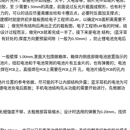
和贴片元件，普通元件如线圈，火牛，大电容等；贴片元件如贴片电阻，
封胶，至 少需要
的高度，前面说过反光片截面成楔形，也有利于
1.50mm
受力的，可以的话应尽量离螺丝柱和卡槽近点，必要时反面加支撑点；
建模时就提供初步裁板图给电子工程师试
，以确定
面积离需要不
LAY
PCB
一端）；做完所有结构后再出正式的裁板图，电子工程师
板的时候，结
LAY
构设计过程而言，做完
就差完成一半了，接下来是电池 结构；
蓝牙耳
PCB
(
，有好处的
厚度方向要预留间隙（一般为
），防止锂电池充电后
;
0.50mm
，一般壁厚
里面大包围做箱体，箱体内侧底部做电池放置指示的
1.00mm,
电池片，纽扣电池和干电池常用的电池片有五金片的，也有弹簧的；电池
接焊在
上，直接焊在
上需要在
上开 孔，电池片插在
的孔内
PCB
PCB
PCB
PCB
；
池片位置的参考依据，尽可能的不让内部结构外露；蓝牙耳机的电池为可
锂电池充电后膨胀；手机电池结构先从功能的需要开始进行，先根据功
太细强度不够，太粗根部容易缩水；设计时选用的弹簧为
，找供
0.20mm