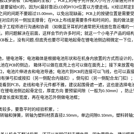
面板改多层板（如电脑的主板）；
上的电子元件按大小可分为普通元件
PCB
隙是要留给
的，因为
最好靠近
的
位置以方便走线。
经过邦定
IC
IC
LCD
PITCH
IC
之间的间距不要超过
，以免出现缺画；
上的按键位置是需要
15.00mm
PCB
座对应的另一侧加支撑骨；在
上布线是需要条件和时间的，我的做法是
PCB
电子工程师进行沟通和协调 （如做蓝牙耳机时通常把天线放在靠近嘴的
板。把问题解决在前面，这样会节约许多时间；就这一个小电子产品的结
板上，没有问题
但底壳也要尽可能地起骨在锂电池侧边稍微定一下位
PCB
,
池，锂电池等；电池箱体是根据电池形状和在机身内放置的方式而设计的
电池在
的侧边， 箱体可以做在底壳上也可以做在面壳上；接下来放置
PCB
口，电池片伸进去和电池导通；电池片到
的连接可以飞线，也可以直
PCB
的有弹弓扣或按扣（另一侧配合内插扣），倒勾扣（另一侧配合龙门扣）
能看到
PCB
，走线和电子元件都不雅，建议起围骨遮一遮，这也是选择电
在锂电池侧边起骨定位，厚度方向 要预留间隙（一般为
），防止
0.50mm
厚度长度和宽度，再在电池芯外侧做电池框；
类较多，要靠平时的经验积累，：
转轴和弹簧，转轴为塑料材质直径
，单边间隙
，塑料转轴
2.50mm
0.10mm