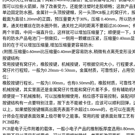
A
B
1.40mm
围可以拉些火箭脚，除了改善受力，还能使注塑时走胶顺畅；这款产品
单边固定防水圈。金属针一头顶按键帽，另一头顶
板上的窝仔片，
PCB
截面为直径
的正圆，预压量要大于
，压缩
，所以防
1.20mm
30%
0.40mm
果，通关柱螺丝在防水圈外侧，通关柱之间的距离不要超过
；
20.00mm
两个半圆，中间一端直升位，这样就可以增加压缩量了；顺便提一下，
有的防水产品电池门一侧做扣，一侧用一颗螺丝压紧，压缩量
0.40mm
显
目的在于可以增加压缩量
增加压缩量更容易防水
,
;
(
附图
压缩量
比压缩量
更容易防水
稍微有点离壳变形没
,
0.60mm
0.40mm
,
按键结构
:
常用按键有窝仔片，橡胶按键，机械按键，可根据空间大小，行程要求
窝仔片行程短，一般为
0.20mm~0.50mm
，金属材质，可靠性好，占用空
位；
橡胶按键行程长，一般为
1.00mm
，也有
的，橡胶材质，可靠性
0.50mm
机械按键，其实里面还是金属窝仔片性能和窝仔片差不多，但有辅助机
顺便提一下机械推制，可以加推制帽使用，档位感不容易控制，装配间
按键结构有一点要特别注意，按下去不能被卡住，应该可以顺利回弹，
以上，如果塑胶按键帽高出面壳表面不许超过
的，也可以在面壳
1.00mm
计师会在按键表面效果上极尽奢华之能事。常用的按 键表面处理工艺
PCB
结构
:
PCB
是电子元件附着的载体，一般小电子产品的推制板厚度选用
0.80mm