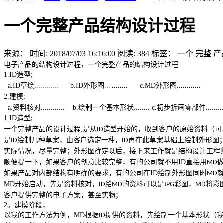
一个完整产品结构设计过程
来源：
时间: 2018/07/03 16:16:00
阅读: 384
标签：
一个
完整
产
电子产品的结构设计过程
，
一个完整产品的结构设计过程
1.ID
造型
;
a.ID
草绘
b.ID
外形图
c.MD
外形图
............
............
............
2.
建模
;
a.
资料核对
b.
绘制一个基本形状
c.
初步拆画零部件
............
........
........
1.ID
造型
;
一个完整产品的设计过程
,
是从
造型开始的，收到客户的原始资料（可
ID
是
绘制几种草案，由客户选定一种，
再在此草案基础上绘制外形图
ID
ID
实际情况，尽量完整；外形图确定以后，接下来工作就是结构设计工程
顺便提一下，如果客户的创意比较完整，有的公司就不用
ID
直接用
MD
如果产品对内部结构有明确的要求，有的公司在
ID
绘制外形图同时
MD
MD
开始启动，先是资料核对，
给
的资料可以是
彩图，
将彩
ID
MD
JPG
MD
客户提供完整的电子方案，甚至实物；
2
。建摸阶段，
以我的工作方法为例，
MD
根据
提供的资料，先绘制一个基本形状（
ID