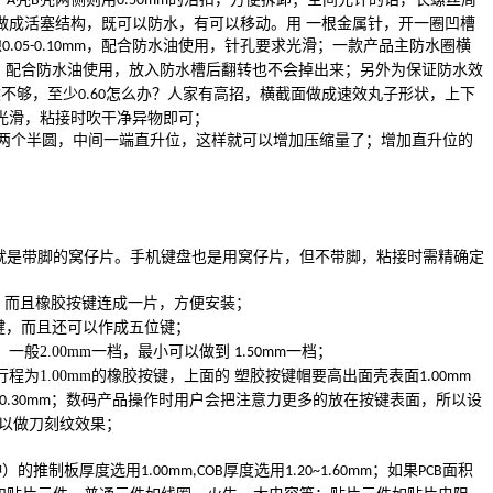
A
B
0.50mm
做成活塞结构，既可以防水，有可以移动。用 一根金属针，开一圈凹槽
隙
，配合防水油使用，针孔要求光滑；一款产品主防水圈横
0.05-0.10mm
，配合防水油使用，放入防水槽后翻转也不会掉出来；另外为保证防水效
然不够，至少
怎么办？人家有高招，横截面做成速效丸子形状，上下
0.60
光滑，粘接时吹干净异物即可；
两个半圆，中间一端直升位，这样就可以增加压缩量了；增加直升位的
就是带脚的窝仔片。手机键盘也是用窝仔片，但不带脚，粘接时需精确定
，而且橡胶按键连成一片，方便安装；
键，而且还可以作成五位键；
，一般
2.00mm
一档，最小可以做到
一档；
1.50mm
行程为
1.00mm
的橡胶按键，上面的 塑胶按键帽要高出面壳表面
1.00mm
；数码产品操作时用户会把注意力更多的放在按键表面，所以设
0.30mm
以做刀刻纹效果；
钟）的推制板厚度选用
厚度选用
；如果
面积
1.00mm,COB
1.20~1.60mm
PCB