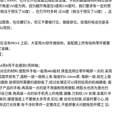
厚取
，也可以只在面盖边缘起骨加强；手机的翻盖结构的档位感多
1.50mm
开角度
度为例，因为翻开角度在
度和
度时，我们要求有一定的预
150
0
150
（相当于预压了
度），在打开时多转 过
度（相当于预压了
度），这
20
10
10
起围骨，包住螺钉头，但又不要做行位，做碰穿位，挂墙的电话也是采
以用到；
在没有
之前，大家用
软件做结构，装配图上所有结构零件都要
PRO-E
2D
又准确；
置；
证
壳
壳不会撞到
壳转轴；
A
B
C
对应的材料
塑胶件手板一般用
板材
厚度选用比零件略厚一点的
采用
,
ABS
,
,
美国早就有了
面粉一层一层刷上来
每层约
厚
每刷一层
就在上面
,
,
0.10mm
,
,
的面粉
就得到所需要的面粉板了
经过处理还可以得到较高的机械硬度
面
,
,
;
子产品的手板
再高级一点的就不用面粉而用塑胶
喷胶水也改为激光扫
;
,
都自己做
再高级一点的如手机壳上的电镀
镭雕
刀刻纹
处理
金属片冲
,
,
,
,UV
,
来的
硬度强度上不要做太多苛求
扣位
螺 丝柱也较弱
试装时要小心
按
,
,
,
,
,
测试灯光效果
有干涉的零件一定要改正
不能把重大问题拖到开模之 后
,
,
;