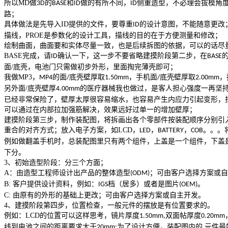
所以
MD
做
的
和
做的有所不同，
侧重造型，不必理会拔模角
3D
BASE
ID
ID
路；
具体做法是先导入
ID
提供的文件，要尊重
的设计意图，不能随意更改
ID
描线，
PROE
是参数化的设计工具，描线的目的在于方便测量和修改；
绘制曲面，曲面要和实体尽量一致，也是后续拆图的依据，可以的话尽
BASE
完成，请
确认一下，这一步不要省略建摸阶段第二步，在
ID
BASE
面
/
底壳，电池门只需做初步外形，里面掏完薄壳即可；
我做
MP3
，
的面
底壳壁厚取
，手机面
底壳壁厚取
，
MP4
/
1.50mm
/
2.00mm
另外面
/
底壳壁厚
的医疗器械我也做过，是客人担心强度一再坚
4.00mm
已经非常保险了，壁厚太厚很容易缩水，也容易产生内应力引起变形，
可以通过在内部拉加强筋解决，效果远好过单一的增加壁厚；
建摸阶段第三步，制作装配图，将拆画出各个零部件按装配顺序分别引
重合的对齐方式；放入电子方案，如
LCD
，
，
，
。。。
LED
BATTERY
COB
例如做翻盖手机时，总装配图里只有两个组件，上盖是一个组件，下盖
下分
。
3
、初始造型阶段：分三个方面；
A
：由造型工程师设计出产品的整体造型
；可由客户选择方案或自
(ODM)
B:
客户提供设计资料，例如：
档（居多）或者是图片
。
IGS
(OEM)
C:
由原有的外形的基础上更改；可由客户选择方案或自主开发。
4
、
建摸阶段第四步，位置检查，一般元件的摆放是有位置要求的。
例如：
LCD
的位置可以这样思考，镜片厚度
双面帖厚度
1.50mm,
0.20mm
线到电池之间的距离要求大于
为了设计方便，装配图内的 元件
20mm;