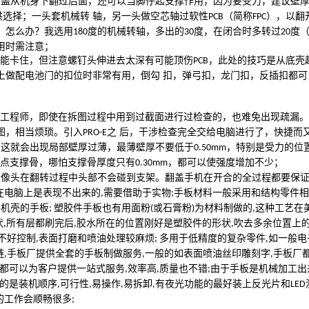
翻盖从机身下翻过后面，还可以当脚仔起支撑作用，因为要受力，建议壁
供选择；一头套机械转 轴，另一头做空芯轴过软性
（简称
），以翻
PCB
FPC
，怎么办？我选用
度的机械转轴，多出的
度，在闭合时多转过
度
180
30
20
用时需注意；
又能卡住，但注意螺钉头伸进去太深有可能顶伤
，此处的技巧是从底壳
PCB
上做配电池门的扣位时非常有用，倒勾 扣，弹弓扣，龙门扣，反插扣都可
工程师，即使在拆图过程中用到过截面进行过检查的，也难免出现疏漏。
图，相当烦琐。引入
之 后，干涉检查完全交给电脑进行了，快捷而
PRO-E
，这就会出现局部壁厚过薄，最薄壁厚不要低于
，特别是受力的位
0.50mm
点支撑骨，哪怕支撑骨厚度只有
，都可以使强度增加不少；
0.30mm
摄像头在翻转过程中头部不会碰到支架。翻盖手机在开合的全过程都要保
在电脑上是表现不出来的
需要借助于实物
手板材料一般采用和结构零件相
,
;
手机壳的手板
塑胶件手板也有用面粉
或石膏粉
为材料制做的
这种工艺在
;
(
)
,
状
所有层都刷完后
胶水所在的位置刚好是塑胶件的形状
吹去多余位置上
,
,
,
不好控制
表面打磨和喷油处理较麻烦
多用于低精度的复杂零件
如一般电
,
;
,
链
手板厂提供全套的手板制做服务
一般的如表面喷油丝印雕刻字
手板厂
,
,
,
都可以为客户提供一站式服务
效率高
质量也不错
由于手板是机械加工出
,
,
;
的是装机顺序
可行性
易操作
易拆卸
有夜光功能的最好装上反光片和
,
,
,
,
LED
的工作会顺畅很多
;