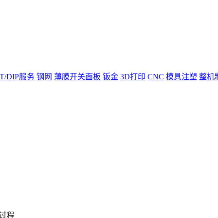
T/DIP服务
钢网
薄膜开关面板
钣金
3D打印
CNC
模具注塑
整机
过程