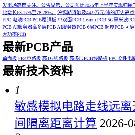
发市场高度关注。公告显示，公司预计2026年上半年实现归属于上市
比增长68.17%至78.28%。
沪锡期货触及44.9万元/吨的历史高
FPC
电池PCB
PCB覆铜板
单双面PCB
1.6mm PCB
5G毫米波P
PCB
AI服务器高多层PCB
AI服务器PCB
6层PCB
超厚PCB
可穿
大功率PCB
最新PCB产品
单面板
FR4电路板
高TG线路板
高多层PCB线路板
FPC柔性电
最新技术资料
1
敏感模拟电路走线远离
间隔离距离计算
2026-0