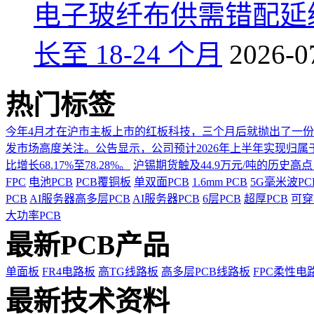
电子玻纤布供需错配延
长至 18-24 个月
2026-0
热门标签
今年4月才在沪市主板上市的红板科技，三个月后就抛出了一
发市场高度关注。公告显示，公司预计2026年上半年实现归属于上市
比增长68.17%至78.28%。
沪锡期货触及44.9万元/吨的历史高
FPC
电池PCB
PCB覆铜板
单双面PCB
1.6mm PCB
5G毫米波P
PCB
AI服务器高多层PCB
AI服务器PCB
6层PCB
超厚PCB
可穿
大功率PCB
最新PCB产品
单面板
FR4电路板
高TG线路板
高多层PCB线路板
FPC柔性电
最新技术资料