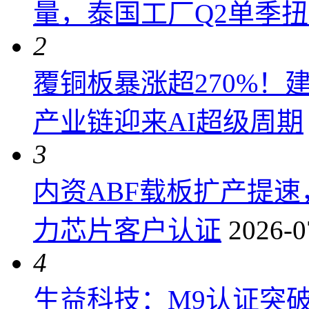
量，泰国工厂Q2单季
2
覆铜板暴涨超270%！
产业链迎来AI超级周期
3
内资ABF载板扩产提
力芯片客户认证
2026-0
4
生益科技：M9认证突