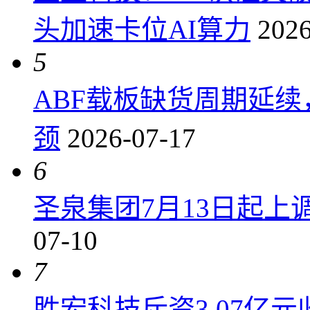
头加速卡位AI算力
2026
5
ABF载板缺货周期延
颈
2026-07-17
6
圣泉集团7月13日起上调P
07-10
7
胜宏科技斥资3.07亿