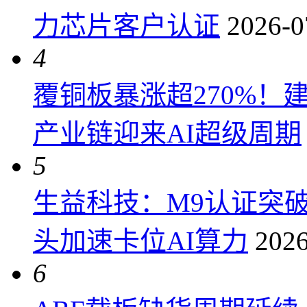
力芯片客户认证
2026-0
4
覆铜板暴涨超270%！
产业链迎来AI超级周期
5
生益科技：M9认证突
头加速卡位AI算力
2026
6