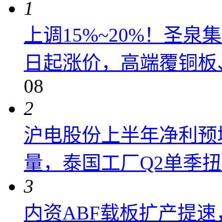
1
上调15%~20%！圣泉集
日起涨价，高端覆铜板、
08
2
沪电股份上半年净利预增6
量，泰国工厂Q2单季
3
内资ABF载板扩产提