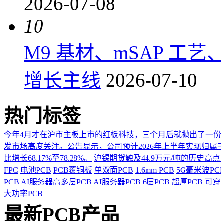
2026-07-08
10
M9 基材、mSAP 工
增长主线
2026-07-10
热门标签
今年4月才在沪市主板上市的红板科技，三个月后就抛出了一
发市场高度关注。公告显示，公司预计2026年上半年实现归属于上市
比增长68.17%至78.28%。
沪锡期货触及44.9万元/吨的历史高
FPC
电池PCB
PCB覆铜板
单双面PCB
1.6mm PCB
5G毫米波P
PCB
AI服务器高多层PCB
AI服务器PCB
6层PCB
超厚PCB
可穿
大功率PCB
最新PCB产品