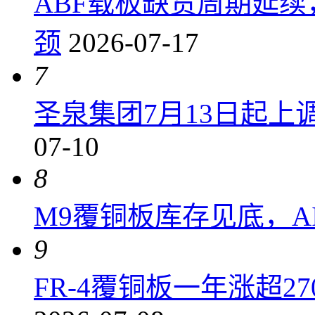
ABF载板缺货周期延
颈
2026-07-17
7
圣泉集团7月13日起上调P
07-10
8
M9覆铜板库存见底，A
9
FR-4覆铜板一年涨超2