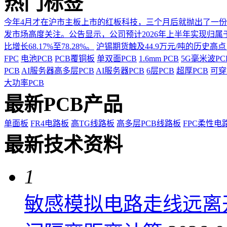
热门标签
今年4月才在沪市主板上市的红板科技，三个月后就抛出了一
发市场高度关注。公告显示，公司预计2026年上半年实现归属于上市
比增长68.17%至78.28%。
沪锡期货触及44.9万元/吨的历史高
FPC
电池PCB
PCB覆铜板
单双面PCB
1.6mm PCB
5G毫米波P
PCB
AI服务器高多层PCB
AI服务器PCB
6层PCB
超厚PCB
可穿
大功率PCB
最新PCB产品
单面板
FR4电路板
高TG线路板
高多层PCB线路板
FPC柔性电
最新技术资料
1
敏感模拟电路走线远离