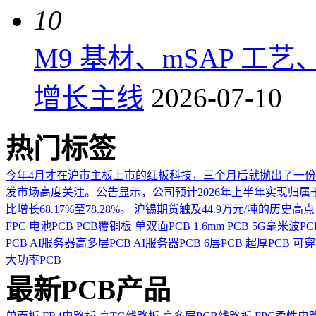
10
M9 基材、mSAP 工
增长主线
2026-07-10
热门标签
今年4月才在沪市主板上市的红板科技，三个月后就抛出了一
发市场高度关注。公告显示，公司预计2026年上半年实现归属于上市
比增长68.17%至78.28%。
沪锡期货触及44.9万元/吨的历史高
FPC
电池PCB
PCB覆铜板
单双面PCB
1.6mm PCB
5G毫米波P
PCB
AI服务器高多层PCB
AI服务器PCB
6层PCB
超厚PCB
可穿
大功率PCB
最新PCB产品