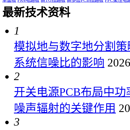
单面板
FR4电路板
高TG线路板
高多层PCB线路板
FPC柔性电
最新技术资料
1
模拟地与数字地分割策
系统信噪比的影响
2026
2
开关电源PCB布局中
噪声辐射的关键作用
20
3