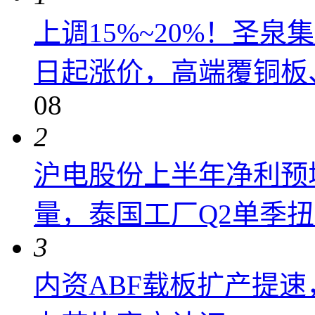
上调15%~20%！圣泉集
日起涨价，高端覆铜板、
08
2
沪电股份上半年净利预增6
量，泰国工厂Q2单季
3
内资ABF载板扩产提