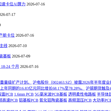
速卡位AI算力
2026-07-16
026-07-17
0
B产能卡位
2026-07-16
长主线
2026-07-10
封装基板
2026-07-09
-24 个月
2026-07-16
份重量级扩产计划。
沪电股份（002463.SZ）披露2026年半
同期的16.83亿元同比增长68.17%至78.28%。
沪锡期货触及4
双面PCB
1.6mm PCB
5G毫米波PCB基板
透明柔性电路板
半导体
频高速PCB
铝基板PCB
氮化铝陶瓷基板
高频混压PCB
大功率PC