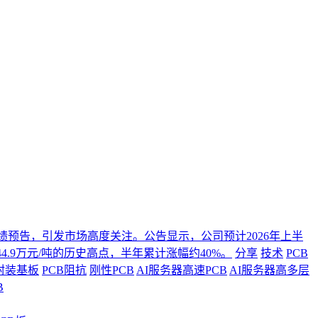
年度业绩预告，引发市场高度关注。公告显示，公司预计2026年上半
4.9万元/吨的历史高点，半年累计涨幅约40%。
分享
技术
PCB
封装基板
PCB阻抗
刚性PCB
AI服务器高速PCB
AI服务器高多层
B