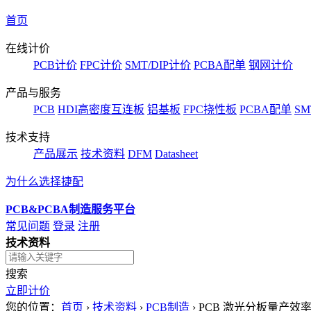
首页
在线计价
PCB计价
FPC计价
SMT/DIP计价
PCBA配单
钢网计价
产品与服务
PCB
HDI高密度互连板
铝基板
FPC挠性板
PCBA配单
SM
技术支持
产品展示
技术资料
DFM
Datasheet
为什么选择捷配
PCB&PCBA制造服务平台
常见问题
登录
注册
技术资料
搜索
立即计价
您的位置：
首页
›
技术资料
›
PCB制造
›
PCB 激光分板量产效