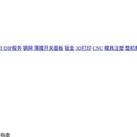
T/DIP服务
钢网
薄膜开关面板
钣金
3D打印
CNC
模具注塑
整机
率指南