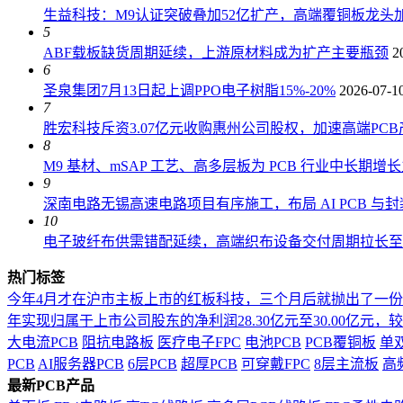
生益科技：M9认证突破叠加52亿扩产，高端覆铜板龙头加
5
ABF载板缺货周期延续，上游原材料成为扩产主要瓶颈
2
6
圣泉集团7月13日起上调PPO电子树脂15%-20%
2026-07-1
7
胜宏科技斥资3.07亿元收购惠州公司股权，加速高端PC
8
M9 基材、mSAP 工艺、高多层板为 PCB 行业中长期增
9
深南电路无锡高速电路项目有序施工，布局 AI PCB 与
10
电子玻纤布供需错配延续，高端织布设备交付周期拉长至 18
热门标签
今年4月才在沪市主板上市的红板科技，三个月后就抛出了一
年实现归属于上市公司股东的净利润28.30亿元至30.00亿元，较上年
大电流PCB
阻抗电路板
医疗电子FPC
电池PCB
PCB覆铜板
单
PCB
AI服务器PCB
6层PCB
超厚PCB
可穿戴FPC
8层主流板
高
最新PCB产品