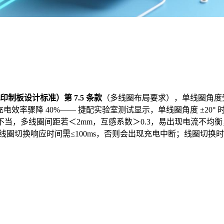
密度印制板设计标准）第 7.5 条款
（多线圈布局要求），单线圈角度
5，充电效率骤降 40%—— 捷配实验室测试显示，单线圈角度 ±2
不当，多线圈间距若＜2mm，互感系数＞0.3，易出现电流不均
线圈切换响应时间需≤100ms，否则会出现充电中断；线圈切换时