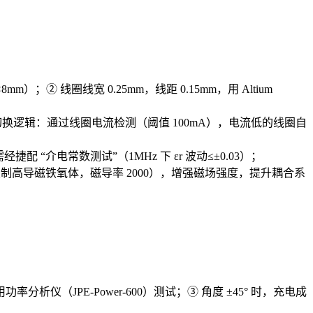
；② 线圈线宽 0.25mm，线距 0.15mm，用 Altium
）；② 切换逻辑：通过线圈电流检测（阈值 100mA），电流低的线圈自
经捷配 “介电常数测试”（1MHz 下 εr 波动≤±0.03）；
定制高导磁铁氧体，磁导率 2000），增强磁场强度，提升耦合系
率分析仪（JPE-Power-600）测试；③ 角度 ±45° 时，充电成