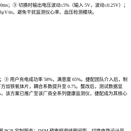
0ms；③ 切换时输出电压波动≤5%（输入 5V，波动≤0.25V）；
54dBμV/m，避免干扰监测仪心率、血压检测模块。
%；③ 用户充电成功率 58%，满意度 65%。捷配团队介入后，制
③ 线圈下方加铁氧体片，耦合系数提升至 0.75。整改后，测试数据显
提升至 92%，该方案已推广至该厂商全系列健康监测仪，捷配成为其核心
圈 PCB 定制服务：DFM 预审规避线圈间距、切换电路设计风