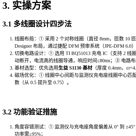
3. 实操方案
3.1 多线圈设计四步法
线圈布局：① 采用 2 个对称线圈（直径 8mm，匝数 10 匝）
Designer 布局，通过捷配 DFM 预审系统（JPE-DF
切换电路设计：① 选用 TI BQ51013 充电 IC（支持
动断开，电流高的线圈导通，响应时间≤80ms；③ 电路布
基材选型：优先选用
生益 S1130 基材
（厚度 0.4mm，εr
磁场优化：① 线圈中心间距与监测仪充电座线圈中心匹配（偏
数（从 0.5 提升至 0.75）。
3.2 功能验证措施
角度容错测试：① 监测仪与充电座角度偏差从 0° 到 ±45°，每
功率需≥95%；