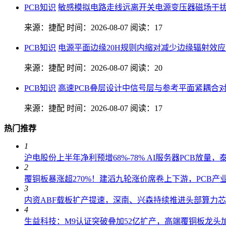
PCB知识
敏感模拟电路走线远离开关电源变压器磁场干
来源：捷配
时间：2026-08-07
阅读：17
PCB知识
电源平面边缘20H规则内缩对减少边缘辐射效
来源：捷配
时间：2026-08-07
阅读：20
PCB知识
高速PCB叠层设计中信号层与参考平面紧耦合
来源：捷配
时间：2026-08-07
阅读：17
热门推荐
1
沪电股份上半年净利预增68%-78% AI服务器PCB放量
2
覆铜板暴涨超270%！建滔九轮涨价席卷上下游，PCB产
3
内资ABF载板扩产提速，深南、兴森持续推进头部算力
4
生益科技：M9认证突破叠加52亿扩产，高端覆铜板龙头加