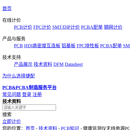
首页
在线计价
PCB计价
FPC计价
SMT/DIP计价
PCBA配单
钢网计价
产品与服务
PCB
HDI高密度互连板
铝基板
FPC挠性板
PCBA配单
SM
技术支持
产品展示
技术资料
DFM
Datasheet
为什么选择捷配
PCB&PCBA制造服务平台
常见问题
登录
注册
技术资料
搜索
立即计价
您的位置：
首页
›
技术资料
›
PCB知识
›
健康监测仪无线电源P