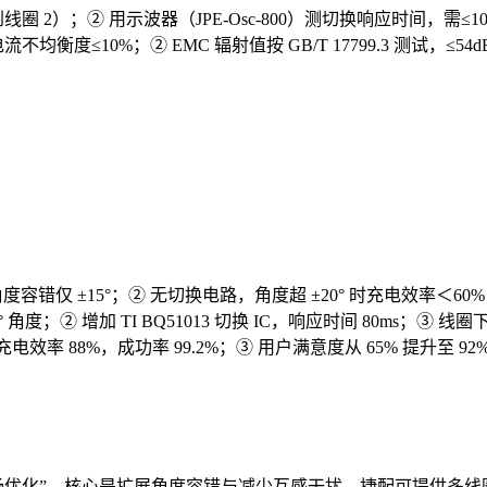
2）；② 用示波器（JPE-Osc-800）测切换响应时间，需≤10
度≤10%；② EMC 辐射值按 GB/T 17799.3 测试，≤
容错仅 ±15°；② 无切换电路，角度超 ±20° 时充电效率＜60
 角度；② 增加 TI BQ51013 切换 IC，响应时间 80ms；
° 时充电效率 88%，成功率 99.2%；③ 用户满意度从 65% 
 - 磁场优化”，核心是扩展角度容错与减少互感干扰。捷配可提供多线