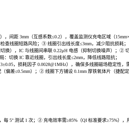
，间距 3mm（互感系数≤0.2），覆盖监测仪充电区域（15mm×8mm）
M 6.0）检查线圈短路风险；③ 线圈引出线长度≤3mm，减少阻抗损耗；
 2 线圈切换），IC 与线圈间串联 0.22μH 电感（抑制切换噪声
局：切换 IC 靠近线圈，引出线长度≤2mm，降低线路阻抗；
=4.3±0.05，损耗因子 0.0028@1MHz），确保多线圈磁场稳定性，需
差≤0.5mm）；② 线圈下方铺设 0.1mm 厚铁氧体片（捷配
 5° 测试 1 次；② 充电效率需≥85%（QI 标准要求≥75%），用功