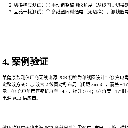
切换响应测试：① 手动调整监测仪角度（从线圈 1 切换到线圈 
互感干扰测试：① 多线圈同时通电（无切换），测线圈电流不均衡
4. 案例验证
某健康监测仪厂商无线电源 PCB 初始为单线圈设计：① 充电角度
定整改方案：① 改为 2 线圈对称布局（间距 3mm），覆盖 ±45°
示：① 充电角度容错扩展至 ±45°，提升 50%；② 角度 ±45
电源 PCB 供应商。
健康监测仪无线电源 PCB 多线圈设计需聚焦 “布局 - 切换