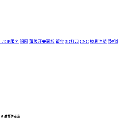
T/DIP服务
钢网
薄膜开关面板
钣金
3D打印
CNC
模具注塑
整机
CB适配指南