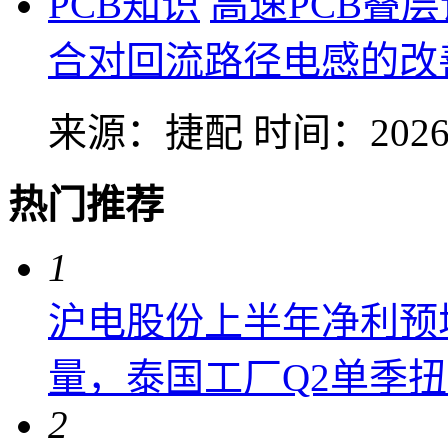
PCB知识
高速PCB叠
合对回流路径电感的改
来源：捷配
时间：2026-
热门推荐
1
沪电股份上半年净利预增6
量，泰国工厂Q2单季
2