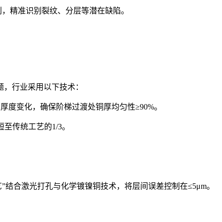
级别，精准识别裂纹、分层等潜在缺陷。
题，行业采用以下技术：
厚度变化，确保阶梯过渡处铜厚均匀性≥90%。
至传统工艺的1/3。
艺”结合激光打孔与化学镀镍铜技术，将层间误差控制在≤5μm。