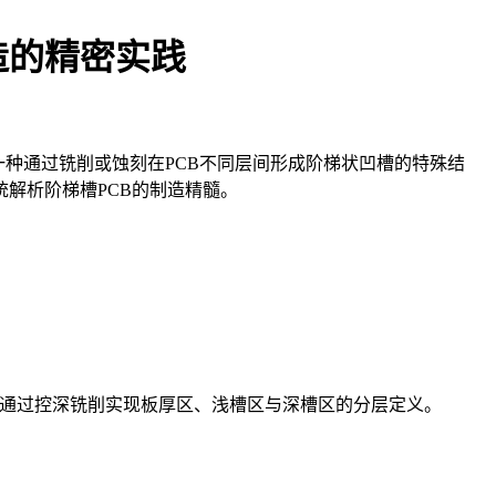
制造的精密实践
作为一种通过铣削或蚀刻在PCB不同层间形成阶梯状凹槽的特殊结
解析阶梯槽PCB的制造精髓。
需通过控深铣削实现板厚区、浅槽区与深槽区的分层定义。
。