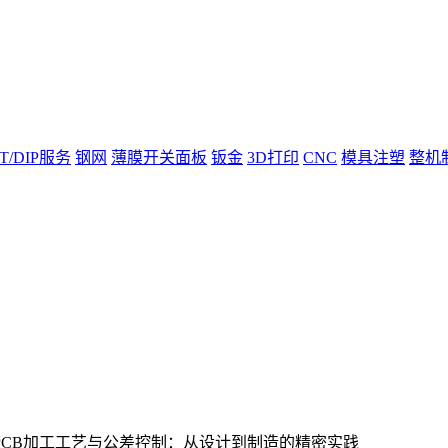
T/DIP服务
钢网
薄膜开关面板
钣金
3D打印
CNC
模具注塑
整机
ity）PCB加工工艺与公差控制：从设计到制造的精密实践