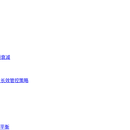
频衰减
性长效管控策略
蚀平衡