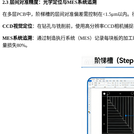
2.3 层间对准精度：光学定位与MES系统追溯
在多层PCB中，阶梯槽的层间对准偏差需控制在<1.5μm以内
CCD视觉定位
：在钻孔与铣削前，使用高分辨率CCD相机捕捉基
MES系统追溯
：通过制造执行系统（MES）记录每块板的加
量损失80%。