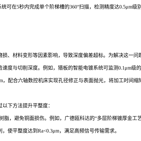
统可在5秒内完成单个阶梯槽的360°扫描，检测精度达0.5μm
磨损、材料变形等因素影响，导致深度偏差超标。为解决这一问
速度与切削深度。例如，猎板的智能电镀系统可监测0.1μm级的
μm，配合六轴数控机床实现孔径修正与表面抛光，将加工时间缩短
过以下方法提升平整度：
削残留树脂，避免铜面损伤。例如，广德瓯科达的“多层阶梯镀厚金工
使平整度达到Ra<0.3μm，满足高频信号传输需求。