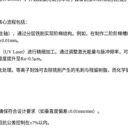
核心流程包括：
浮主轴），通过分层铣削实现阶梯结构。例如，在制作二阶阶梯槽时
.01mm。
（UV Laser）进行精细加工。通过调整激光能量与脉冲频率
升至Ra<0.5μm。
化处理。等离子刻蚀可去除铣削产生的毛刺与残留树脂，而化学
符合设计要求（如垂直度偏差≤0.01mm/mm）。
抗公差控制在±7%以内。