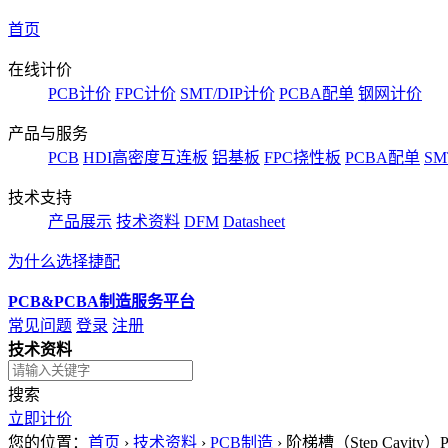
首页
在线计价
PCB计价
FPC计价
SMT/DIP计价
PCBA配单
钢网计价
产品与服务
PCB
HDI高密度互连板
铝基板
FPC挠性板
PCBA配单
SM
技术支持
产品展示
技术资料
DFM
Datasheet
为什么选择捷配
PCB&PCBA制造服务平台
常见问题
登录
注册
技术资料
搜索
立即计价
您的位置：
首页
›
技术资料
›
PCB制造
›
阶梯槽（Step Cav