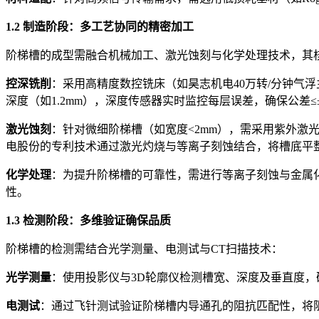
1.2 制造阶段：多工艺协同的精密加工
阶梯槽的成型需融合机械加工、激光蚀刻与化学处理技术，其
控深铣削
：采用高精度数控铣床（如昊志机电40万转/分钟气
深度（如1.2mm），深度传感器实时监控每层误差，确保公差≤±0
激光蚀刻
：针对微细阶梯槽（如宽度<2mm），需采用紫外激光
电股份的专利技术通过激光灼烧与等离子刻蚀结合，将槽底平整度提
化学处理
：为提升阶梯槽的可靠性，需进行等离子刻蚀与金属
性。
1.3 检测阶段：多维验证确保品质
阶梯槽的检测需结合光学测量、电测试与CT扫描技术：
光学测量
：使用投影仪与3D轮廓仪检测槽宽、深度及垂直度，确保
电测试
：通过飞针测试验证阶梯槽内导通孔的阻抗匹配性，将阻