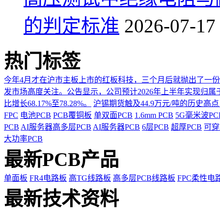
的判定标准
2026-07-17
热门标签
今年4月才在沪市主板上市的红板科技，三个月后就抛出了一
发市场高度关注。公告显示，公司预计2026年上半年实现归属于上市
比增长68.17%至78.28%。
沪锡期货触及44.9万元/吨的历史高
FPC
电池PCB
PCB覆铜板
单双面PCB
1.6mm PCB
5G毫米波P
PCB
AI服务器高多层PCB
AI服务器PCB
6层PCB
超厚PCB
可穿
大功率PCB
最新PCB产品
单面板
FR4电路板
高TG线路板
高多层PCB线路板
FPC柔性电
最新技术资料