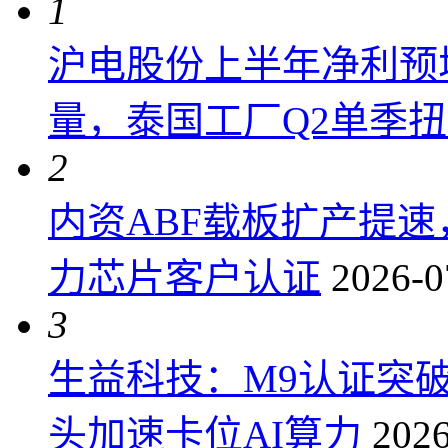
1
沪电股份上半年净利预增6
量，泰国工厂Q2单季
2
内资ABF载板扩产提
力芯片客户认证
2026-0
3
生益科技：M9认证突
头加速卡位AI算力
2026