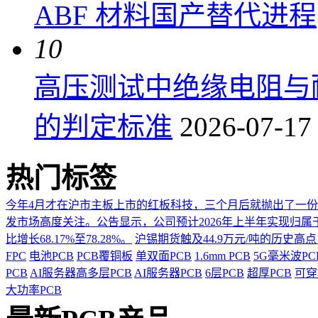
ABF 材料国产替代进程
10
高压测试中绝缘电阻与
的判定标准
2026-07-17
热门标签
今年4月才在沪市主板上市的红板科技，三个月后就抛出了一
发市场高度关注。公告显示，公司预计2026年上半年实现归属于上市
比增长68.17%至78.28%。
沪锡期货触及44.9万元/吨的历史高
FPC
电池PCB
PCB覆铜板
单双面PCB
1.6mm PCB
5G毫米波P
PCB
AI服务器高多层PCB
AI服务器PCB
6层PCB
超厚PCB
可穿
大功率PCB