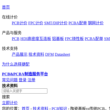
首页
在线计价
PCB计价
FPC计价
SMT/DIP计价
PCBA配单
钢网计价
产品与服务
PCB
HDI高密度互连板
铝基板
FPC挠性板
PCBA配单
SM
技术支持
产品展示
技术资料
DFM
Datasheet
为什么选择捷配
PCB&PCBA制造服务平台
常见问题
登录
注册
技术资料
搜索
立即计价
您的位置：
首页
›
技术资料
›
PCB知识
›
陶瓷基板vs传统PC