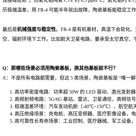
连接缝扯断”。而氧化铝陶瓷 CTE 约 6.5 ppm/℃，氮化铝
历极端温差，用 FR-4 可能半年就出故障，陶瓷基板能稳定工作 
最后是
机械强度与稳定性
。FR-4 是有机基材，高温下会软
空、辐射环境下工作。比如航天卫星电路，要承受太空真空、宇宙
Q：那哪些场景必须用陶瓷基板，换其他基板就不行？
A：不是所有电路都需要，但这 5 类场景，陶瓷基板是 “唯一
高功率密度电路：功率超 50W 的 LED 驱动、激光发射
高频射频电路：5G/6G 基站、雷达、卫星通信，高频
极端温差环境：汽车发动机舱（-40℃~150℃）、航空航
高压绝缘场景：充电桩、高压变频器、医疗影像设备，电压超
高可靠性长寿命场景：工业控制、医疗器械、军工设备，要