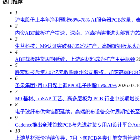
热门推荐
1
沪电股份上半年净利预增68%-78% AI服务器PCB放量
2
内资ABF载板扩产提速，深南、兴森持续推进头部算力
3
生益科技：M9认证突破叠加52亿扩产，高端覆铜板龙头加
4
ABF载板缺货周期延续，上游原材料成为扩产主要瓶颈
2
5
胜宏科技斥资3.07亿元收购惠州公司股权，加速高端PC
6
圣泉集团7月13日起上调PPO电子树脂15%-20%
2026-07-1
7
M9 基材、mSAP 工艺、高多层板为 PCB 行业中长期增
8
电子玻纤布供需错配延续，高端织布设备交付周期拉长至 18
9
Cadence推出全球首款PCB与先进封装专用AI设计平台AuraS
10
上游基材涨价持续传导，7月下旬PCB各类订单交期普遍拉长