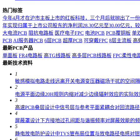
热门标签
今年4月才在沪市主板上市的红板科技，三个月后就抛出了一
年实现归属于上市公司股东的净利润28.30亿元至30.00亿元，较上年
大电流PCB
阻抗电路板
医疗电子FPC
电池PCB
PCB覆铜板
单
PCB
AI服务器PCB
6层PCB
超厚PCB
可穿戴FPC
8层主流板
高
最新PCB产品
单面板
FR4电路板
高TG线路板
高多层PCB线路板
FPC柔性电
最新技术资料
1
敏感模拟电路走线远离开关电源变压器磁场干扰的空间隔
2
电源平面边缘20H规则内缩对减少边缘辐射效应的实际效
3
高速PCB叠层设计中信号层与参考平面紧耦合对回流路
4
屏蔽罩设计下方接地过孔间距与谐振频率对屏蔽效能的频
5
静电放电防护设计中TVS管布局位置与放电路径电感对
6