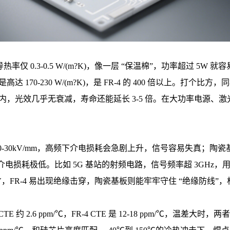
 导热率仅 0.3-0.5 W/(m?K)，像一层 “保温棉”，功率超
 170-230 W/(m?K)，是 FR-4 的 400 倍以上。打个比方，同
℃内，光效几乎无衰减，寿命还能延长 3-5 倍。在大功率电源、激
20-30kV/mm，高频下介电损耗会急剧上升，信号容易失真；陶瓷基
、高压下介电损耗极低。比如 5G 基站的射频电路，信号频率超 3GHz
V，FR-4 易出现绝缘击穿，陶瓷基板则能牢牢守住 “绝缘防线”
E 约 2.6 ppm/℃，FR-4 CTE 是 12-18 ppm/℃，