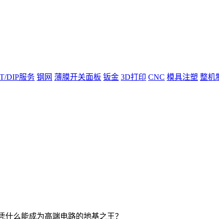
T/DIP服务
钢网
薄膜开关面板
钣金
3D打印
CNC
模具注塑
整机
B，凭什么能成为高端电路的地基之王？