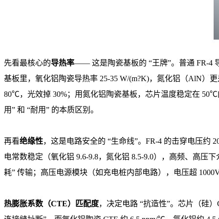
先看最核心的
导热率
—— 这是陶瓷基板的 “王牌”。普通 FR-4
基板里，氧化铝陶瓷导热率 25-35 W/(m?K)，氮化铝（AlN）更是高达
80℃，光效掉 30%；用氮化铝陶瓷基板，芯片温度稳定在 50
用” 和 “耐用” 的本质区别。
再看
绝缘性
，这是电路安全的 “生命线”。FR-4 的击穿电压约 
电常数稳定（氧化铝 9.6-9.8，氮化铝 8.5-9.0），高频
耗” 传输；高压电源模块（如充电桩内部电路），电压超 1000
热膨胀系数（CTE）匹配度
，决定电路 “抗造性”。芯片（硅）CT