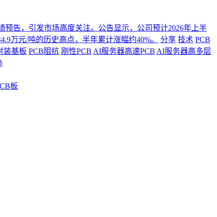
年度业绩预告，引发市场高度关注。公告显示，公司预计2026年上半
4.9万元/吨的历史高点，半年累计涨幅约40%。
分享
技术
PCB
封装基板
PCB阻抗
刚性PCB
AI服务器高速PCB
AI服务器高多层
B
CB板