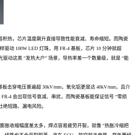
过 5W 就容易积热，芯片温度飙升直接导致性能衰减、寿命缩短。而陶瓷
样驱动 100W LED 灯珠，用 FR-4 基板，芯片 10 分钟就超
光驱动这类 “发热大户” 场景，导热率差一个数量级，就是 “能
板击穿电压普遍超 30kV/mm，氧化铝更是达 40kV/mm，且介
，用 FR-4 会出现信号衰减、串扰，而陶瓷基板能保证信号 “零损
，杜绝短路、漏电风险。
温差大时，两者膨胀收缩幅度差太多，焊点容易疲劳开裂，就像 “热胀冷缩把