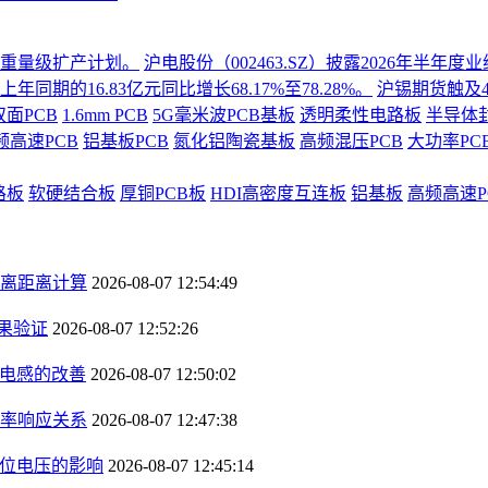
份重量级扩产计划。
沪电股份（002463.SZ）披露2026年半
同期的16.83亿元同比增长68.17%至78.28%。
沪锡期货触及4
双面PCB
1.6mm PCB
5G毫米波PCB基板
透明柔性电路板
半导体
频高速PCB
铝基板PCB
氮化铝陶瓷基板
高频混压PCB
大功率PC
路板
软硬结合板
厚铜PCB板
HDI高密度互连板
铝基板
高频高速P
离距离计算
2026-08-07 12:54:49
果验证
2026-08-07 12:52:26
径电感的改善
2026-08-07 12:50:02
率响应关系
2026-08-07 12:47:38
钳位电压的影响
2026-08-07 12:45:14