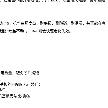
击下，焊点、线路也不会开裂脱落。汽车 ECU、航空航天电路，常年要经
达 7-9，抗弯曲强度高，耐磨损、耐酸碱、耐潮湿，甚至能在真
“纹丝不动”，FR-4 则会快速老化失效。
快速导走热量，避免芯片烧毁；
需；
陶瓷基板的匹配度无可替代；
运行；
机基板无法比拟的。