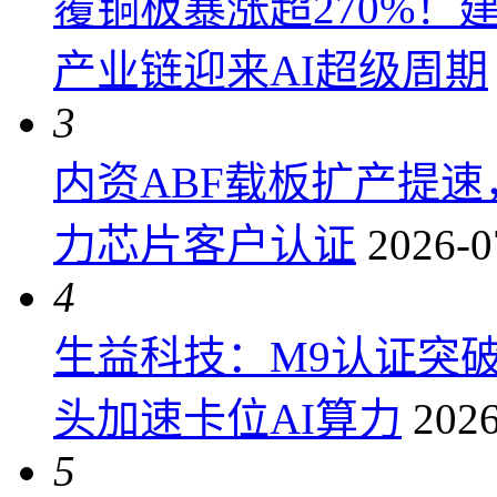
覆铜板暴涨超270%！
产业链迎来AI超级周期
3
内资ABF载板扩产提
力芯片客户认证
2026-0
4
生益科技：M9认证突
头加速卡位AI算力
2026
5