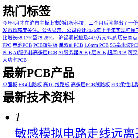
热门标签
今年4月才在沪市主板上市的红板科技，三个月后就抛出了一
发市场高度关注。公告显示，公司预计2026年上半年实现归属于上市
比增长68.17%至78.28%。
沪锡期货触及44.9万元/吨的历史高
FPC
电池PCB
PCB覆铜板
单双面PCB
1.6mm PCB
5G毫米波P
PCB
AI服务器高多层PCB
AI服务器PCB
6层PCB
超厚PCB
可穿
大功率PCB
最新PCB产品
单面板
FR4电路板
高TG线路板
高多层PCB线路板
FPC柔性电
最新技术资料
1
敏感模拟电路走线远离