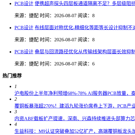
PCB设计
便携超声探头四层板通道隔离不足？多层级阻抗
来源：捷配
时间：2026-08-07
阅读：8
PCB设计
布线层面对称优化-精细化等距等长设计抑制不
来源：捷配
时间：2026-08-07
阅读：8
PCB设计
叠层与回流路径优化从传输线架构层面长效抑
来源：捷配
时间：2026-08-07
阅读：6
热门推荐
1
沪电股份上半年净利预增68%-78% AI服务器PCB放量
2
覆铜板暴涨超270%！建滔九轮涨价席卷上下游，PCB产
3
内资ABF载板扩产提速，深南、兴森持续推进头部算力
4
生益科技：M9认证突破叠加52亿扩产，高端覆铜板龙头加