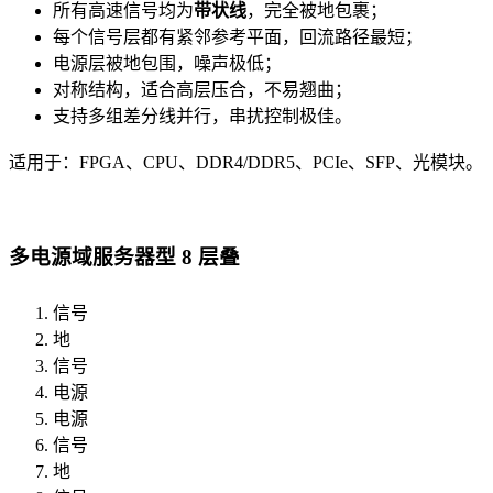
所有高速信号均为
带状线
，完全被地包裹；
每个信号层都有紧邻参考平面，回流路径最短；
电源层被地包围，噪声极低；
对称结构，适合高层压合，不易翘曲；
支持多组差分线并行，串扰控制极佳。
适用于：FPGA、CPU、DDR4/DDR5、PCIe、SFP、光模块。
多电源域服务器型 8 层叠
信号
地
信号
电源
电源
信号
地