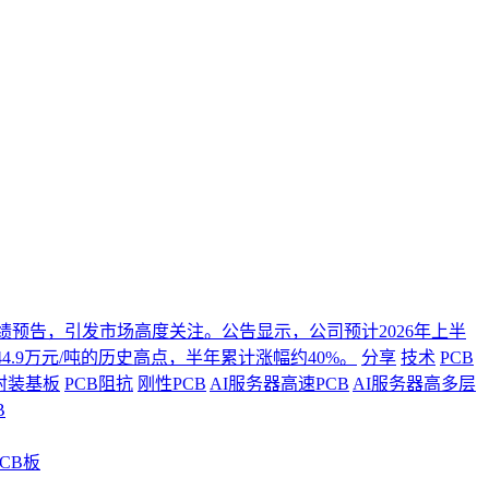
年度业绩预告，引发市场高度关注。公告显示，公司预计2026年上半
4.9万元/吨的历史高点，半年累计涨幅约40%。
分享
技术
PCB
封装基板
PCB阻抗
刚性PCB
AI服务器高速PCB
AI服务器高多层
B
CB板