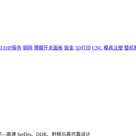
T/DIP服务
钢网
薄膜开关面板
钣金
3D打印
CNC
模具注塑
整机
—高速 SerDes、DDR、射频与高可靠设计