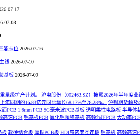
026-07-17
6-07-08
0
B产能卡位
2026-07-16
长主线
2026-07-10
封装基板
2026-07-09
份重量级扩产计划。
沪电股份（002463.SZ）披露2026年半
同期的16.83亿元同比增长68.17%至78.28%。
沪锡期货触及4
双面PCB
1.6mm PCB
5G毫米波PCB基板
透明柔性电路板
半导体
频高速PCB
铝基板PCB
氮化铝陶瓷基板
高频混压PCB
大功率PC
路板
软硬结合板
厚铜PCB板
HDI高密度互连板
铝基板
高频高速P