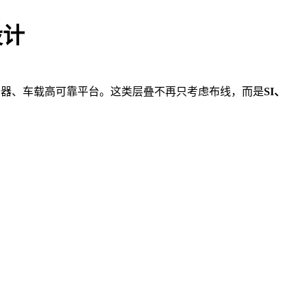
设计
PU 板、服务器、车载高可靠平台。这类层叠不再只考虑布线，而是
SI、