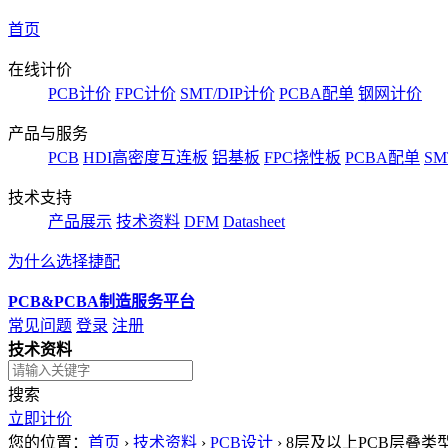
首页
在线计价
PCB计价
FPC计价
SMT/DIP计价
PCBA配单
钢网计价
产品与服务
PCB
HDI高密度互连板
铝基板
FPC挠性板
PCBA配单
SM
技术支持
产品展示
技术资料
DFM
Datasheet
为什么选择捷配
PCB&PCBA制造服务平台
常见问题
登录
注册
技术资料
搜索
立即计价
您的位置：
首页
›
技术资料
›
PCB设计
›
8层及以上PCB层叠类型