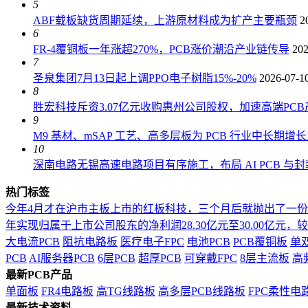
5
ABF载板缺货周期延续，上游原材料成为扩产主要瓶颈
2
6
FR-4覆铜板一年涨超270%，PCB涨价潮沿产业链传导
202
7
圣泉集团7月13日起上调PPO电子树脂15%-20%
2026-07-1
8
胜宏科技斥资3.07亿元收购惠州公司股权，加速高端PC
9
M9 基材、mSAP 工艺、高多层板为 PCB 行业中长期增
10
深南电路无锡高速电路项目有序施工，布局 AI PCB 与
热门标签
今年4月才在沪市主板上市的红板科技，三个月后就抛出了一
年实现归属于上市公司股东的净利润28.30亿元至30.00亿元，较上年
大电流PCB
阻抗电路板
医疗电子FPC
电池PCB
PCB覆铜板
单
PCB
AI服务器PCB
6层PCB
超厚PCB
可穿戴FPC
8层主流板
高
最新PCB产品
单面板
FR4电路板
高TG线路板
高多层PCB线路板
FPC柔性电
最新技术资料