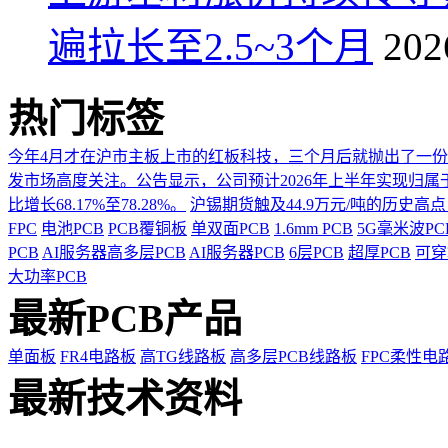
遍拉长至2.5~3个月
202
热门标签
今年4月才在沪市主板上市的红板科技，三个月后就抛出了一
发市场高度关注。公告显示，公司预计2026年上半年实现归属于上市
比增长68.17%至78.28%。
沪锡期货触及44.9万元/吨的历史高
FPC
电池PCB
PCB覆铜板
单双面PCB
1.6mm PCB
5G毫米波P
PCB
AI服务器高多层PCB
AI服务器PCB
6层PCB
超厚PCB
可穿
大功率PCB
最新PCB产品
单面板
FR4电路板
高TG线路板
高多层PCB线路板
FPC柔性电
最新技术资料