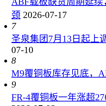
ABF载板缺货周期延
颈
2026-07-17
7
圣泉集团7月13日起上调P
07-10
8
M9覆铜板库存见底，A
9
FR-4覆铜板一年涨超2