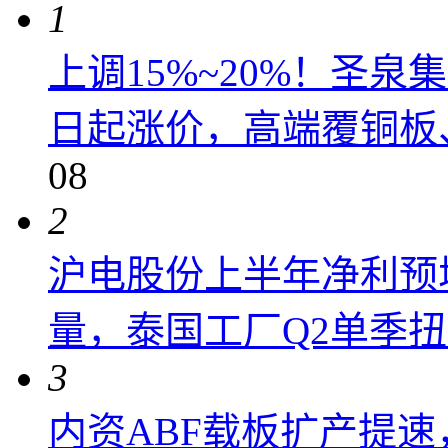
1
上调15%~20%！圣泉集
日起涨价，高端覆铜板、
08
2
沪电股份上半年净利预增6
量，泰国工厂Q2单季
3
内资ABF载板扩产提