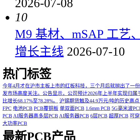
2026-07-08
10
M9 基材、mSAP 工
增长主线
2026-07-10
热门标签
今年4月才在沪市主板上市的红板科技，三个月后就抛出了一
发市场高度关注。公告显示，公司预计2026年上半年实现归属于上市
比增长68.17%至78.28%。
沪锡期货触及44.9万元/吨的历史高
FPC
电池PCB
PCB覆铜板
单双面PCB
1.6mm PCB
5G毫米波P
PCB
AI服务器高多层PCB
AI服务器PCB
6层PCB
超厚PCB
可穿
大功率PCB
最新PCB产品