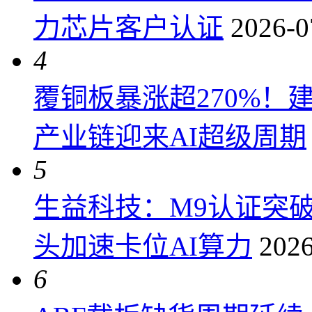
力芯片客户认证
2026-0
4
覆铜板暴涨超270%！
产业链迎来AI超级周期
5
生益科技：M9认证突
头加速卡位AI算力
2026
6