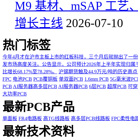
M9 基材、mSAP 工
增长主线
2026-07-10
热门标签
今年4月才在沪市主板上市的红板科技，三个月后就抛出了一
发市场高度关注。公告显示，公司预计2026年上半年实现归属于上市
比增长68.17%至78.28%。
沪锡期货触及44.9万元/吨的历史高
FPC
电池PCB
PCB覆铜板
单双面PCB
1.6mm PCB
5G毫米波P
PCB
AI服务器高多层PCB
AI服务器PCB
6层PCB
超厚PCB
可穿
大功率PCB
最新PCB产品
单面板
FR4电路板
高TG线路板
高多层PCB线路板
FPC柔性电
最新技术资料