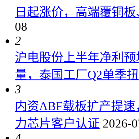
日起涨价，高端覆铜板、
08
2
沪电股份上半年净利预增6
量，泰国工厂Q2单季
3
内资ABF载板扩产提
力芯片客户认证
2026-0
4