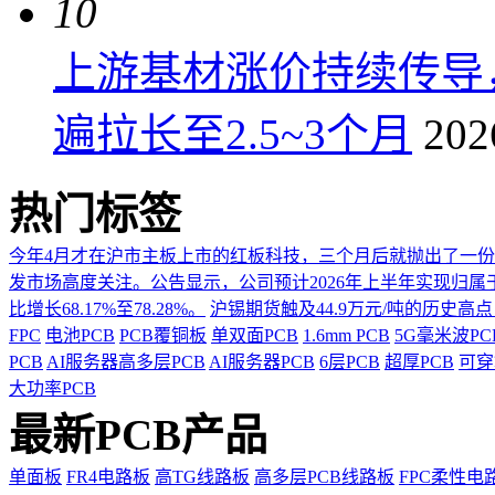
10
上游基材涨价持续传导
遍拉长至2.5~3个月
202
热门标签
今年4月才在沪市主板上市的红板科技，三个月后就抛出了一
发市场高度关注。公告显示，公司预计2026年上半年实现归属于上市
比增长68.17%至78.28%。
沪锡期货触及44.9万元/吨的历史高
FPC
电池PCB
PCB覆铜板
单双面PCB
1.6mm PCB
5G毫米波P
PCB
AI服务器高多层PCB
AI服务器PCB
6层PCB
超厚PCB
可穿
大功率PCB
最新PCB产品
单面板
FR4电路板
高TG线路板
高多层PCB线路板
FPC柔性电