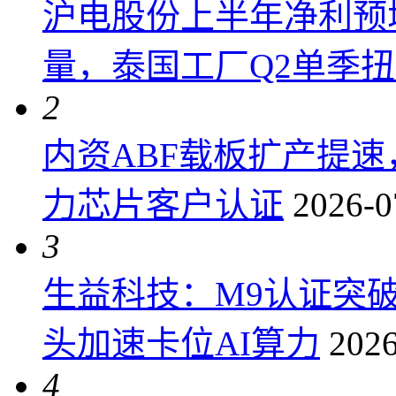
沪电股份上半年净利预增6
量，泰国工厂Q2单季
2
内资ABF载板扩产提
力芯片客户认证
2026-0
3
生益科技：M9认证突
头加速卡位AI算力
2026
4