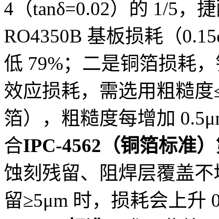
4（tanδ=0.02）的 1/
RO4350B 基板损耗（0.15d
低 79%；二是铜箔损耗
效应损耗，需选用粗糙度≤1
箔），粗糙度每增加 0.5μm
合
IPC-4562（铜箔标准）第
蚀刻残留、阻焊层覆盖不
留≥5μm 时，损耗会上升 0.