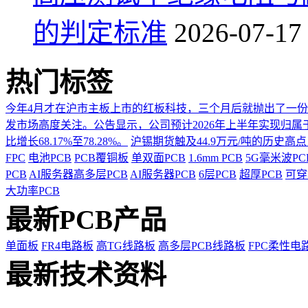
的判定标准
2026-07-17
热门标签
今年4月才在沪市主板上市的红板科技，三个月后就抛出了一
发市场高度关注。公告显示，公司预计2026年上半年实现归属于上市
比增长68.17%至78.28%。
沪锡期货触及44.9万元/吨的历史高
FPC
电池PCB
PCB覆铜板
单双面PCB
1.6mm PCB
5G毫米波P
PCB
AI服务器高多层PCB
AI服务器PCB
6层PCB
超厚PCB
可穿
大功率PCB
最新PCB产品
单面板
FR4电路板
高TG线路板
高多层PCB线路板
FPC柔性电
最新技术资料