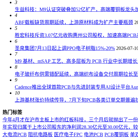
3
生益科技：M9认证突破叠加52亿扩产，高端覆铜板龙头加
4
ABF载板缺货周期延续，上游原材料成为扩产主要瓶颈
2
5
胜宏科技斥资3.07亿元收购惠州公司股权，加速高端PC
6
圣泉集团7月13日起上调PPO电子树脂15%-20%
2026-07-1
7
M9 基材、mSAP 工艺、高多层板为 PCB 行业中长期增
8
电子玻纤布供需错配延续，高端织布设备交付周期拉长至 18
9
Cadence推出全球首款PCB与先进封装专用AI设计平台AuraS
10
上游基材涨价持续传导，7月下旬PCB各类订单交期普遍拉长
热门标签
今年4月才在沪市主板上市的红板科技，三个月后就抛出了一
年实现归属于上市公司股东的净利润28.30亿元至30.00亿元，较上年
大电流PCB
阻抗电路板
医疗电子FPC
电池PCB
PCB覆铜板
单