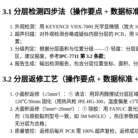
3.1 分层检测四步法（操作要点 + 数据标准 
外观检测：用 KEYENCE VHX-7000 光学显微镜（放
超声扫描：对外观检测合格或疑似内部分层的 PCB，用 Son
置；
分级判定：根据分层面积与位置分级 ——① 轻度：分层面积≤
区，建议报废，参考
IPC-7711 第 3.2 条款
；
报告生成：输出检测报告，包含分层位置坐标、面积、分
3.2 分层返修工艺（操作要点 + 数据标准 +
小面积返修（≤5mm²）：① 清洁：用异丙醇擦拭分层区域，去除
120℃/30min 固化（用热风枪 JPE-HG-300，温度
大面积返修（5mm²~20mm²）：① 除胶：用 FANUC
剂（与原胶黏剂型号一致，如 3M 9495LE），热压参数按原压
无分层为合格；
质量管控：返修后每片 PCB 需 100% 超声复检，返