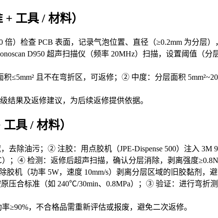
+ 工具 / 材料）
大 10 倍）检查 PCB 表面，记录气泡位置、直径（≥0.2mm 为
oscan D950 超声扫描仪（频率 20MHz）扫描，设置阈值（
5mm² 且不在弯折区，可返修；② 中度：分层面积 5mm²~20
级结果及返修建议，为后续返修提供依据。
 工具 / 材料）
油污；② 注胶：用点胶机（JPE-Dispense 500）注入 3
偏差 ±5℃）；④ 检测：返修后超声扫描，确认分层消除，剥离强度≥0.8N
 激光除胶机（功率 5W，速度 10mm/s）剥离分层区域的旧胶黏剂
合标准（如 240℃/30min、0.8MPa）；③ 验证：进行弯折测试（
修成功率≥90%，不合格品需重新评估或报废，避免二次返修。