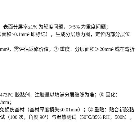
分层），表面分层率≤1% 为轻度问题，＞5% 为重度问题；
分层面积≥0.1mm² 即标记），生成分层热力图，定位内部分层位
mm²，需评估返修价值；③ 重度：分层面积＞20mm² 或在弯折
M 9473PC 胶黏剂，注胶量以填满分层缝隙为准；③ 固化：
/mm；
，避免损伤基材（基材厚度损失≤0.01mm）；② 重贴：贴合新胶黏
100 次，角度 90°）与湿热测试（50℃/85% RH，500h），