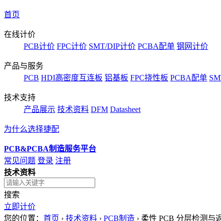
首页
在线计价
PCB计价
FPC计价
SMT/DIP计价
PCBA配单
钢网计价
产品与服务
PCB
HDI高密度互连板
铝基板
FPC挠性板
PCBA配单
SM
技术支持
产品展示
技术资料
DFM
Datasheet
为什么选择捷配
PCB&PCBA制造服务平台
常见问题
登录
注册
技术资料
搜索
立即计价
您的位置：
首页
›
技术资料
›
PCB制造
›
柔性 PCB 分层检测