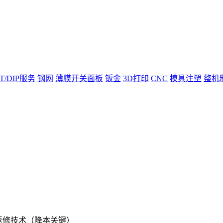
T/DIP服务
钢网
薄膜开关面板
钣金
3D打印
CNC
模具注塑
整机
与返修技术（降本关键）